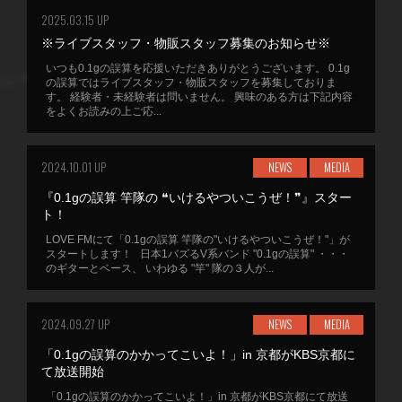
2025.03.15 UP
※ライブスタッフ・物販スタッフ募集のお知らせ※
いつも0.1gの誤算を応援いただきありがとうございます。 0.1g
の誤算ではライブスタッフ・物販スタッフを募集しておりま
す。 経験者・未経験者は問いません。 興味のある方は下記内容
をよくお読みの上ご応...
2024.10.01 UP
NEWS
MEDIA
『0.1gの誤算 竿隊の ❝いけるやついこうぜ！❞』スター
ト！
LOVE FMにて「0.1gの誤算 竿隊の"いけるやついこうぜ！"」が
スタートします！ 日本1バズるV系バンド "0.1gの誤算" ・・・
のギターとベース、 いわゆる "竿" 隊の３人が...
2024.09.27 UP
NEWS
MEDIA
「0.1gの誤算のかかってこいよ！」in 京都がKBS京都に
て放送開始
「0.1gの誤算のかかってこいよ！」in 京都がKBS京都にて放送