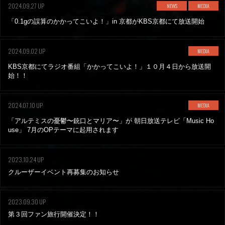
2024.09.27 UP
NEWS
MEDIA
「0.1gの誤算のかかってこいよ！」in 京都がKBS京都にて放送開始
2024.09.02 UP
MEDIA
KBS京都にてラジオ番組「かかってこいよ！」１０月４日から放送開
始！！
2024.07.10 UP
MEDIA
「アルテミスの憂鬱〜銃口とマリア〜」が 朝日放送テレビ「Music Ho
use」 7月のOPテーマに起用されます
2023.10.24 UP
クルーザーイベント再募集のお知らせ
2023.09.30 UP
第３回ファン旅行開催決定！！