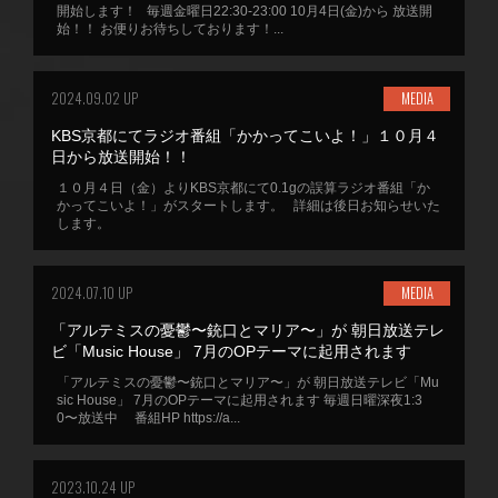
開始します！ 毎週金曜日22:30-23:00 10月4日(金)から 放送開
始！！ お便りお待ちしております！...
2024.09.02 UP
MEDIA
KBS京都にてラジオ番組「かかってこいよ！」１０月４
日から放送開始！！
１０月４日（金）よりKBS京都にて0.1gの誤算ラジオ番組「か
かってこいよ！」がスタートします。 詳細は後日お知らせいた
します。
2024.07.10 UP
MEDIA
「アルテミスの憂鬱〜銃口とマリア〜」が 朝日放送テレ
ビ「Music House」 7月のOPテーマに起用されます
「アルテミスの憂鬱〜銃口とマリア〜」が 朝日放送テレビ「Mu
sic House」 7月のOPテーマに起用されます 毎週日曜深夜1:3
0〜放送中 番組HP https://a...
2023.10.24 UP