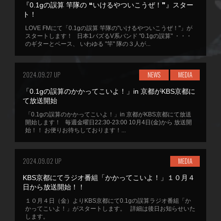
『0.1gの誤算 竿隊の ❝いけるやついこうぜ！❞』スター
ト！
LOVE FMにて「0.1gの誤算 竿隊の"いけるやついこうぜ！"」が
スタートします！ 日本1バズるV系バンド "0.1gの誤算" ・・・
のギターとベース、 いわゆる "竿" 隊の３人が...
2024.09.27 UP
NEWS
MEDIA
「0.1gの誤算のかかってこいよ！」in 京都がKBS京都に
て放送開始
「0.1gの誤算のかかってこいよ！」in 京都がKBS京都にて放送
開始します！ 毎週金曜日22:30-23:00 10月4日(金)から 放送開
始！！ お便りお待ちしております！...
2024.09.02 UP
MEDIA
KBS京都にてラジオ番組「かかってこいよ！」１０月４
日から放送開始！！
１０月４日（金）よりKBS京都にて0.1gの誤算ラジオ番組「か
かってこいよ！」がスタートします。 詳細は後日お知らせいた
します。