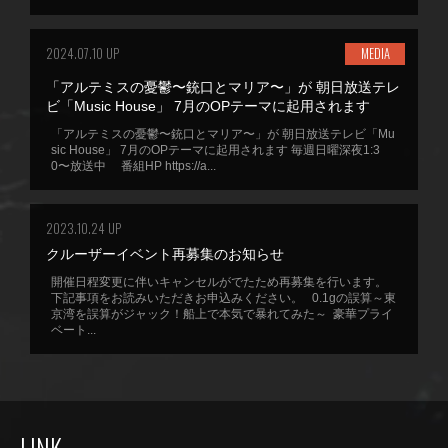
2024.07.10 UP
MEDIA
「アルテミスの憂鬱〜銃口とマリア〜」が 朝日放送テレ
ビ「Music House」 7月のOPテーマに起用されます
「アルテミスの憂鬱〜銃口とマリア〜」が 朝日放送テレビ「Mu
sic House」 7月のOPテーマに起用されます 毎週日曜深夜1:3
0〜放送中 番組HP https://a...
2023.10.24 UP
クルーザーイベント再募集のお知らせ
開催日程変更に伴いキャンセルがでたため再募集を行います。
下記事項をお読みいただきお申込みください。 0.1gの誤算～東
京湾を誤算がジャック！船上で本気で暴れてみた～ 豪華プライ
ベート...
LINK