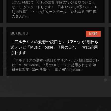
LOVE FMにて「0.1gの誤算 竿隊の"いけるやついこう
ぜ！"」がスタートします！ 日本1バズるV系バンド "0.
1gの誤算" ・・・のギターとベース、 いわゆる "竿" 隊
の３人が...
2024.07.10 UP
MEDIA
「アルテミスの憂鬱〜銃口とマリア〜」が 朝日放
送テレビ「Music House」 7月のOPテーマに起用
されます
「アルテミスの憂鬱〜銃口とマリア〜」が 朝日放送テレ
ビ「Music House」 7月のOPテーマに起用されます 毎
週日曜深夜1:30〜放送中 番組HP https://a...