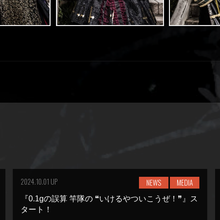
2024.10.01 UP
NEWS
MEDIA
『0.1gの誤算 竿隊の ❝いけるやついこうぜ！❞』ス
タート！