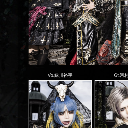
Vo.緑川裕宇
Gt.河