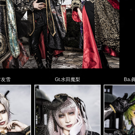
村友雪
Gt.水田魔梨
Ba