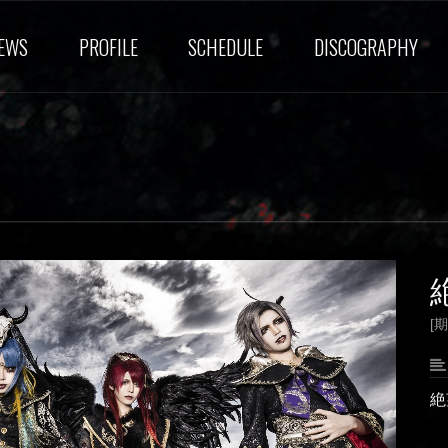
EWS
PROFILE
SCHEDULE
DISCOGRAPHY
[期
絶