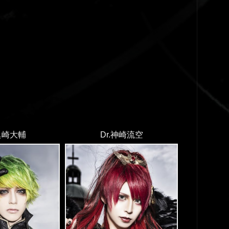
.眞崎大輔
Dr.神崎流空