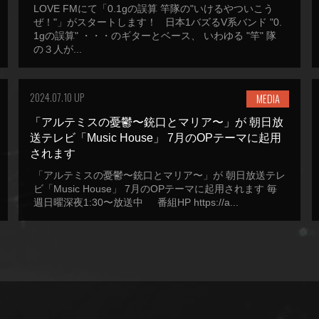
LOVE FMにて「0.1gの誤算 竿隊の"いけるやついこう
ぜ！"」がスタートします！ 日本1バズるV系バンド "0.
1gの誤算" ・・・のギターとベース、 いわゆる "竿" 隊
の３人が...
2024.07.10 UP
MEDIA
「アルテミスの憂鬱〜銃口とマリア〜」が 朝日放
送テレビ「Music House」 7月のOPテーマに起用
されます
「アルテミスの憂鬱〜銃口とマリア〜」が 朝日放送テレ
ビ「Music House」 7月のOPテーマに起用されます 毎
週日曜深夜1:30〜放送中 番組HP https://a...