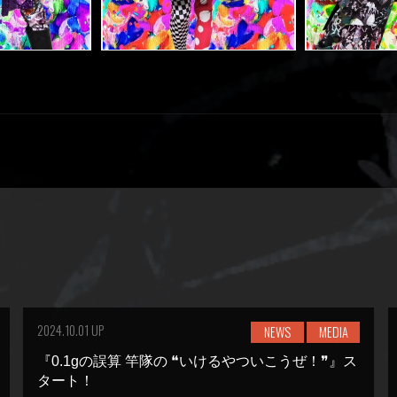
2024.10.01 UP
NEWS
MEDIA
『0.1gの誤算 竿隊の ❝いけるやついこうぜ！❞』ス
タート！