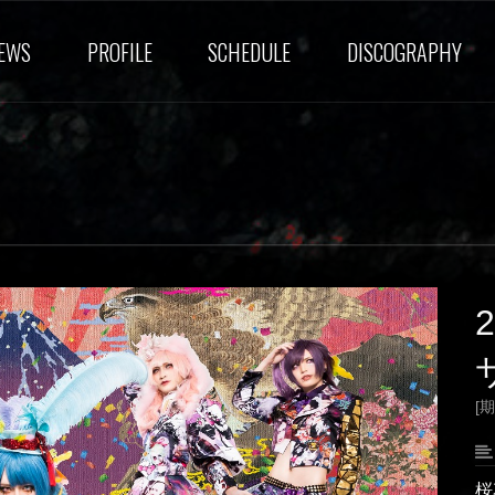
EWS
PROFILE
SCHEDULE
DISCOGRAPHY
[期
桜