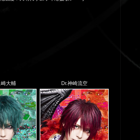
.眞崎大輔
Dr.神崎流空