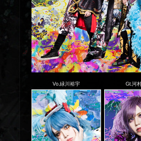
Vo.緑川裕宇
Gt.河