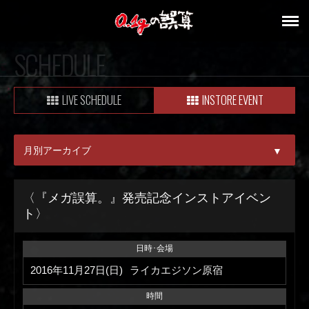
SCHEDULE
LIVE SCHEDULE
INSTORE EVENT
月別アーカイブ
▼
ALL
〈『メガ誤算。』発売記念インストアイベン
ト〉
08月
09月
日時･会場
2016年11月27日(日)
ライカエジソン原宿
時間