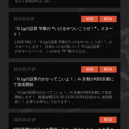
をよくお読みの上ご応...
2024.10.01 UP
NEWS
MEDIA
『0.1gの誤算 竿隊の ❝いけるやついこうぜ！❞』スター
ト！
LOVE FMにて「0.1gの誤算 竿隊の"いけるやついこうぜ！"」が
スタートします！ 日本1バズるV系バンド "0.1gの誤算" ・・・
のギターとベース、 いわゆる "竿" 隊の３人が...
2024.09.27 UP
NEWS
MEDIA
「0.1gの誤算のかかってこいよ！」in 京都がKBS京都に
て放送開始
「0.1gの誤算のかかってこいよ！」in 京都がKBS京都にて放送
開始します！ 毎週金曜日22:30-23:00 10月4日(金)から 放送開
始！！ お便りお待ちしております！...
2024.09.02 UP
MEDIA