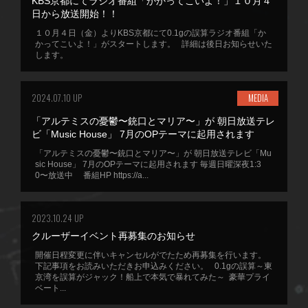
KBS京都にてラジオ番組「かかってこいよ！」１０月４
日から放送開始！！
１０月４日（金）よりKBS京都にて0.1gの誤算ラジオ番組「か
かってこいよ！」がスタートします。 詳細は後日お知らせいた
します。
2024.07.10 UP
MEDIA
「アルテミスの憂鬱〜銃口とマリア〜」が 朝日放送テレ
ビ「Music House」 7月のOPテーマに起用されます
「アルテミスの憂鬱〜銃口とマリア〜」が 朝日放送テレビ「Mu
sic House」 7月のOPテーマに起用されます 毎週日曜深夜1:3
0〜放送中 番組HP https://a...
2023.10.24 UP
クルーザーイベント再募集のお知らせ
開催日程変更に伴いキャンセルがでたため再募集を行います。
下記事項をお読みいただきお申込みください。 0.1gの誤算～東
京湾を誤算がジャック！船上で本気で暴れてみた～ 豪華プライ
ベート...