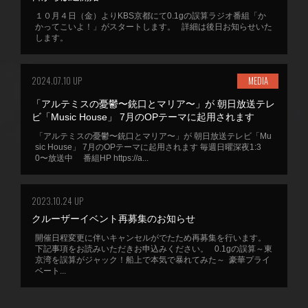
１０月４日（金）よりKBS京都にて0.1gの誤算ラジオ番組「か
かってこいよ！」がスタートします。 詳細は後日お知らせいた
します。
2024.07.10 UP
MEDIA
「アルテミスの憂鬱〜銃口とマリア〜」が 朝日放送テレ
ビ「Music House」 7月のOPテーマに起用されます
「アルテミスの憂鬱〜銃口とマリア〜」が 朝日放送テレビ「Mu
sic House」 7月のOPテーマに起用されます 毎週日曜深夜1:3
0〜放送中 番組HP https://a...
2023.10.24 UP
クルーザーイベント再募集のお知らせ
開催日程変更に伴いキャンセルがでたため再募集を行います。
下記事項をお読みいただきお申込みください。 0.1gの誤算～東
京湾を誤算がジャック！船上で本気で暴れてみた～ 豪華プライ
ベート...