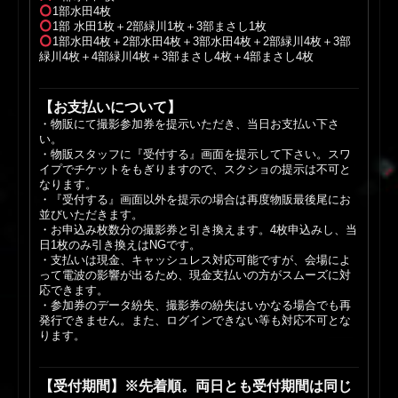
1部水田4枚
1部 水田1枚＋2部緑川1枚＋3部まさし1枚
1部水田4枚＋2部水田4枚＋3部水田4枚＋2部緑川4枚＋3部
緑川4枚＋4部緑川4枚＋3部まさし4枚＋4部まさし4枚
【お支払いについて】
・物販にて撮影参加券を提示いただき、当日お支払い下さ
い。
・物販スタッフに『受付する』画面を提示して下さい。スワ
イプでチケットをもぎりますので、スクショの提示は不可と
なります。
・『受付する』画面以外を提示の場合は再度物販最後尾にお
並びいただきます。
・お申込み枚数分の撮影券と引き換えます。4枚申込みし、当
日1枚のみ引き換えはNGです。
・支払いは現金、キャッシュレス対応可能ですが、会場によ
って電波の影響が出るため、現金支払いの方がスムーズに対
応できます。
・参加券のデータ紛失、撮影券の紛失はいかなる場合でも再
発行できません。また、ログインできない等も対応不可とな
ります。
【受付期間】※先着順。両日とも受付期間は同じ