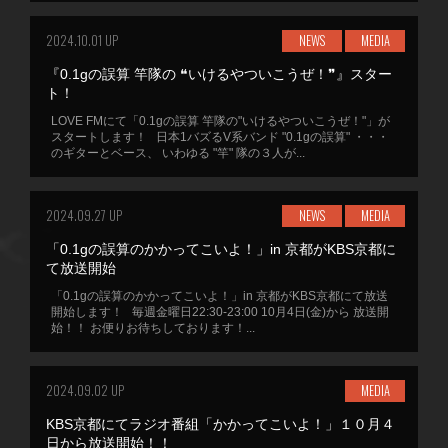
2024.10.01 UP
NEWS
MEDIA
『0.1gの誤算 竿隊の ❝いけるやついこうぜ！❞』スター
ト！
LOVE FMにて「0.1gの誤算 竿隊の"いけるやついこうぜ！"」が
スタートします！ 日本1バズるV系バンド "0.1gの誤算" ・・・
のギターとベース、 いわゆる "竿" 隊の３人が...
2024.09.27 UP
NEWS
MEDIA
「0.1gの誤算のかかってこいよ！」in 京都がKBS京都に
て放送開始
「0.1gの誤算のかかってこいよ！」in 京都がKBS京都にて放送
開始します！ 毎週金曜日22:30-23:00 10月4日(金)から 放送開
始！！ お便りお待ちしております！...
2024.09.02 UP
MEDIA
KBS京都にてラジオ番組「かかってこいよ！」１０月４
日から放送開始！！