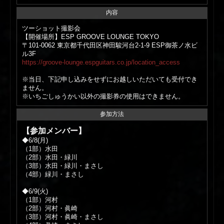
内容
ツーショット撮影会
【開催場所】ESP GROOVE LOUNGE TOKYO
〒101-0062 東京都千代田区神田駿河台2-1-9 ESP御茶ノ水ビ
ル3F
https://groove-lounge.espguitars.co.jp/location_access
※当日、下記申し込みをせずにお越しいただいても受付でき
ません。
※いちごしゅうかい以外の撮影券の使用はできません。
参加方法
【参加メンバー】
◆6/8(月)
（1部）水田
（2部）水田・緑川
（3部）水田・緑川・まさし
（4部）緑川・まさし
◆6/9(火)
（1部）河村
（2部）河村・眞崎
（3部）河村・眞崎・まさし