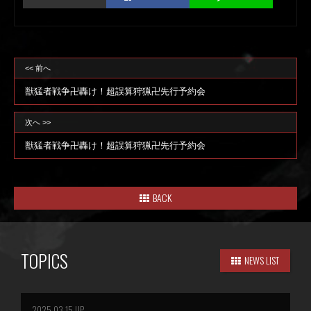
<< 前へ
獣猛者戦争卍轟け！超誤算狩猟卍先行予約会
次へ >>
獣猛者戦争卍轟け！超誤算狩猟卍先行予約会
BACK
TOPICS
NEWS LIST
2025.03.15 UP