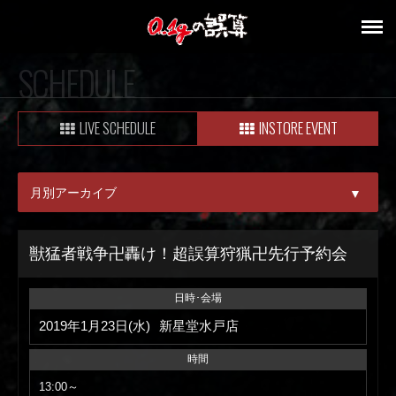
SCHEDULE
LIVE SCHEDULE
INSTORE EVENT
月別アーカイブ
▼
ALL
獣猛者戦争卍轟け！超誤算狩猟卍先行予約会
08月
日時･会場
09月
2019年1月23日(水)
新星堂水戸店
時間
13:00～