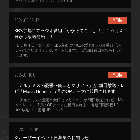
始！！ お便りお待ちしております！...
2024.09.02 UP
MEDIA
KBS京都にてラジオ番組「かかってこいよ！」１０月４
日から放送開始！！
１０月４日（金）よりKBS京都にて0.1gの誤算ラジオ番組「か
かってこいよ！」がスタートします。 詳細は後日お知らせいた
します。
2024.07.10 UP
MEDIA
「アルテミスの憂鬱〜銃口とマリア〜」が 朝日放送テレ
ビ「Music House」 7月のOPテーマに起用されます
「アルテミスの憂鬱〜銃口とマリア〜」が 朝日放送テレビ「Mu
sic House」 7月のOPテーマに起用されます 毎週日曜深夜1:3
0〜放送中 番組HP https://a...
2023.10.24 UP
クルーザーイベント再募集のお知らせ