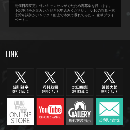
開催日程変更に伴いキャンセルがでたため再募集を行います。
下記事項をお読みいただきお申込みください。 0.1gの誤算～東
京湾を誤算がジャック！船上で本気で暴れてみた～ 豪華プライ
ベート...
LINK