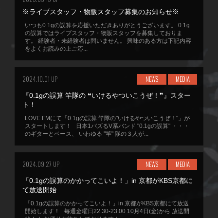
※ライブスタッフ・物販スタッフ募集のお知らせ※
いつも0.1gの誤算を応援いただきありがとうございます。 0.1g
の誤算ではライブスタッフ・物販スタッフを募集しておりま
す。 経験者・未経験者は問いません。 興味のある方は下記内容
をよくお読みの上ご応...
2024.10.01 UP
NEWS
MEDIA
『0.1gの誤算 竿隊の ❝いけるやついこうぜ！❞』スター
ト！
LOVE FMにて「0.1gの誤算 竿隊の"いけるやついこうぜ！"」が
スタートします！ 日本1バズるV系バンド "0.1gの誤算" ・・・
のギターとベース、 いわゆる "竿" 隊の３人が...
2024.09.27 UP
NEWS
MEDIA
「0.1gの誤算のかかってこいよ！」in 京都がKBS京都に
て放送開始
「0.1gの誤算のかかってこいよ！」in 京都がKBS京都にて放送
開始します！ 毎週金曜日22:30-23:00 10月4日(金)から 放送開