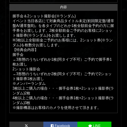
内容
握手会＆2ショット撮影会(※ランダム)
イベント当日各店にて対象商品タイトル未定(初回限定盤/通常
盤A/通常盤B)』を各タイプのどれか1枚全額前金予約の方に握
手券をお渡しします。2枚全額前金ご予約のお客様に2ショッ
ト撮影券(※ランダム)をお渡しします。
※3枚以上全額前金ご予約のお客様には、2ショット券(※ラン
ダム)を枚数分お渡しします。
【特典会内容】
握手会
→3形態のうちいずれか1枚(同タイプ不可）ご予約で握手券1
枚お渡し
2ショット撮影会
→3形態のうちいずれか2枚(同タイプ不可）ご予約で2ショッ
ト撮影券1枚お渡し
※メンバーランダム
3枚以上ご購入の場合・・・握手会券1枚+2ショット撮影券(ラ
ンダム)2枚
4枚以上ご購入の場合・・・握手会券1枚+2ショット撮影券(ラ
ンダム)3枚
※撮影機器はお客様のカメラを使用させて頂きます。
Facebook
LINE