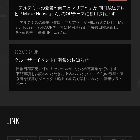
「アルテミスの憂鬱〜銃口とマリア〜」が 朝日放送テレ
ビ「Music House」 7月のOPテーマに起用されます
「アルテミスの憂鬱〜銃口とマリア〜」が 朝日放送テレビ「Mu
sic House」 7月のOPテーマに起用されます 毎週日曜深夜1:3
0〜放送中 番組HP https://a...
2023.10.24 UP
クルーザーイベント再募集のお知らせ
開催日程変更に伴いキャンセルがでたため再募集を行います。
下記事項をお読みいただきお申込みください。 0.1gの誤算～東
京湾を誤算がジャック！船上で本気で暴れてみた～ 豪華プライ
ベート...
LINK