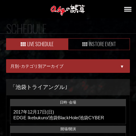
SCHEDULE
LIVE SCHEDULE
INSTORE EVENT
月別･カテゴリ別アーカイブ
▼
ALL
「池袋トライアングル｣
08月
日時･会場
09月
2017年12月17日(日)
EDGE Ikebukuro/池袋BlackHole/池袋CYBER
開場/開演