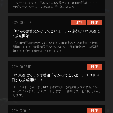
スタートします！ 日本1バズるV系バンド "0.1gの誤算" ・・・
のギターとベース、 いわゆる "竿" 隊の３人が...
2024.09.27 UP
NEWS
MEDIA
「0.1gの誤算のかかってこいよ！」in 京都がKBS京都に
て放送開始
「0.1gの誤算のかかってこいよ！」in 京都がKBS京都にて放送
開始します！ 毎週金曜日22:30-23:00 10月4日(金)から 放送開
始！！ お便りお待ちしております！...
2024.09.02 UP
MEDIA
KBS京都にてラジオ番組「かかってこいよ！」１０月４
日から放送開始！！
１０月４日（金）よりKBS京都にて0.1gの誤算ラジオ番組「か
かってこいよ！」がスタートします。 詳細は後日お知らせいた
します。
2024.07.10 UP
MEDIA