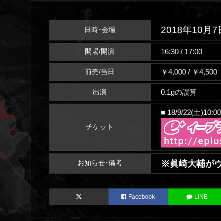
2018年10月7
日時･会場
16:30 / 17:00
開場/開演
￥4,000 / ￥4,5
前売/当日
0.1gの誤算
出演
■ 18/9/22(土)10:0
チケット
※眞崎大輔がヴ
お知らせ･備考
Facebook
LINE