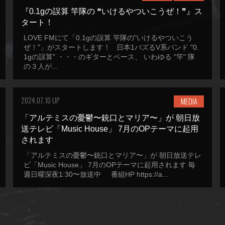
『0.1gの誤算 竿隊の ❝いけるやついこうぜ！❞』ス
タート！
LOVE FMにて「0.1gの誤算 竿隊の"いけるやついこう
ぜ！"」がスタートします！ 日本1バズるV系バンド "0.
1gの誤算" ・・・のギターとベース、 いわゆる "竿" 隊
の３人が...
2024.07.10 UP
MEDIA
「アルテミスの憂鬱〜銃口とマリア〜」が 朝日放
送テレビ「Music House」 7月のOPテーマに起用
されます
「アルテミスの憂鬱〜銃口とマリア〜」が 朝日放送テレ
ビ「Music House」 7月のOPテーマに起用されます 毎
週日曜深夜1:30〜放送中 番組HP https://a...