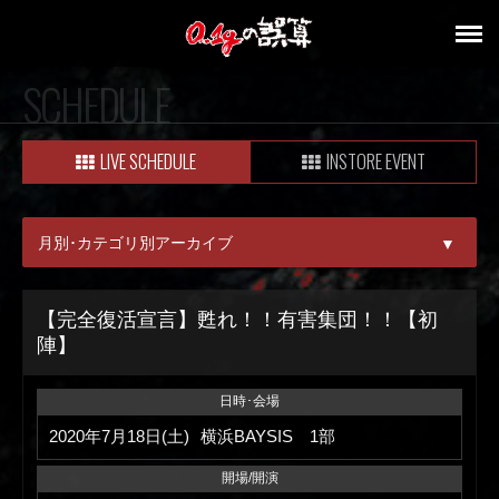
SCHEDULE
LIVE SCHEDULE
INSTORE EVENT
月別･カテゴリ別アーカイブ
▼
ALL
【完全復活宣言】甦れ！！有害集団！！【初
陣】
08月
09月
日時･会場
2020年7月18日(土)
横浜BAYSIS 1部
開場/開演