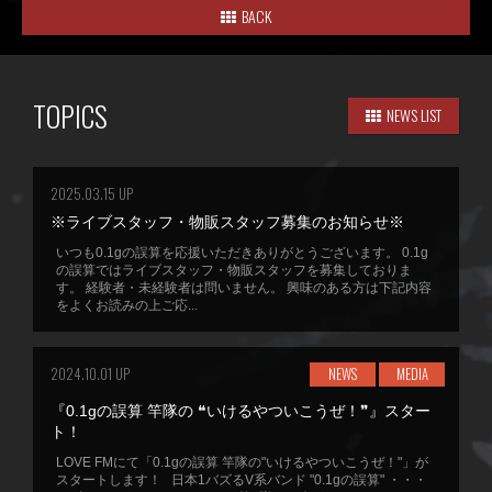
BACK
TOPICS
NEWS LIST
2025.03.15 UP
※ライブスタッフ・物販スタッフ募集のお知らせ※
いつも0.1gの誤算を応援いただきありがとうございます。 0.1g
の誤算ではライブスタッフ・物販スタッフを募集しておりま
す。 経験者・未経験者は問いません。 興味のある方は下記内容
をよくお読みの上ご応...
2024.10.01 UP
NEWS
MEDIA
『0.1gの誤算 竿隊の ❝いけるやついこうぜ！❞』スター
ト！
LOVE FMにて「0.1gの誤算 竿隊の"いけるやついこうぜ！"」が
スタートします！ 日本1バズるV系バンド "0.1gの誤算" ・・・