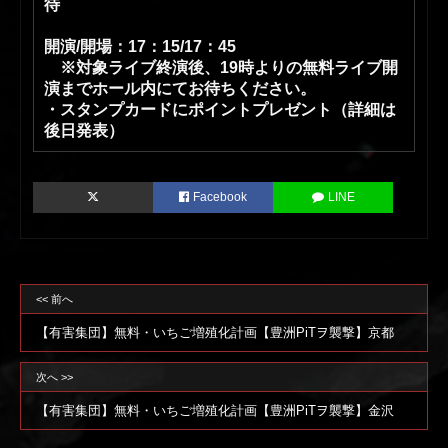
待
開演/開場：17：15/17：45
※対象ライブ終演後、19時よりの無料ライブ開
演までホール内にてお待ちください。
・スタンプカードにポイントプレゼント（詳細は
後日発表）
Facebook
LINE
<< 前へ
【有害集団】無料・いちご増殖化計画【豊洲PiTヲ襲撃】京都
次へ >>
【有害集団】無料・いちご増殖化計画【豊洲PiTヲ襲撃】金沢