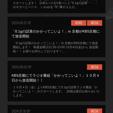
スタートします！ 日本1バズるV系バンド "0.1gの誤算" ・・・
のギターとベース、 いわゆる "竿" 隊の３人が...
2024.09.27 UP
NEWS
MEDIA
「0.1gの誤算のかかってこいよ！」in 京都がKBS京都に
て放送開始
「0.1gの誤算のかかってこいよ！」in 京都がKBS京都にて放送
開始します！ 毎週金曜日22:30-23:00 10月4日(金)から 放送開
始！！ お便りお待ちしております！...
2024.09.02 UP
MEDIA
KBS京都にてラジオ番組「かかってこいよ！」１０月４
日から放送開始！！
１０月４日（金）よりKBS京都にて0.1gの誤算ラジオ番組「か
かってこいよ！」がスタートします。 詳細は後日お知らせいた
します。
2024.07.10 UP
MEDIA