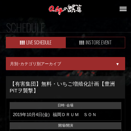
SCHEDULE
LIVE SCHEDULE
INSTORE EVENT
月別･カテゴリ別アーカイブ
▼
ALL
【有害集団】無料・いちご増殖化計画【豊洲
PiTヲ襲撃】
08月
09月
日時･会場
2019年10月4日(金)
福岡ＤＲＵＭ ＳＯＮ
開場/開演