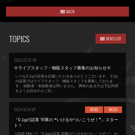
BACK
TOPICS
NEWS LIST
2025.03.15 UP
※ライブスタッフ・物販スタッフ募集のお知らせ※
いつも0.1gの誤算を応援いただきありがとうございます。 0.1g
の誤算ではライブスタッフ・物販スタッフを募集しておりま
す。 経験者・未経験者は問いません。 興味のある方は下記内容
をよくお読みの上ご応...
2024.10.01 UP
NEWS
MEDIA
『0.1gの誤算 竿隊の ❝いけるやついこうぜ！❞』スター
ト！
LOVE FMにて「0.1gの誤算 竿隊の"いけるやついこうぜ！"」が