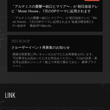
「アルテミスの憂鬱〜銃口とマリア〜」が 朝日放送テレ
ビ「Music House」 7月のOPテーマに起用されます
「アルテミスの憂鬱〜銃口とマリア〜」が 朝日放送テレビ「Mu
sic House」 7月のOPテーマに起用されます 毎週日曜深夜1:3
0〜放送中 番組HP https://a...
2023.10.24 UP
クルーザーイベント再募集のお知らせ
開催日程変更に伴いキャンセルがでたため再募集を行います。
下記事項をお読みいただきお申込みください。 0.1gの誤算～東
京湾を誤算がジャック！船上で本気で暴れてみた～ 豪華プライ
ベート...
LINK