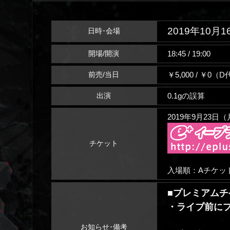
2019年10月1
日時･会場
18:45 / 19:00
開場/開演
￥5,000 / ￥0（
前売/当日
0.1gの誤算
出演
2019年9月23日
チケット
入場順：Aチケッ
■プレミアム
・ライブ前に
お知らせ･備考