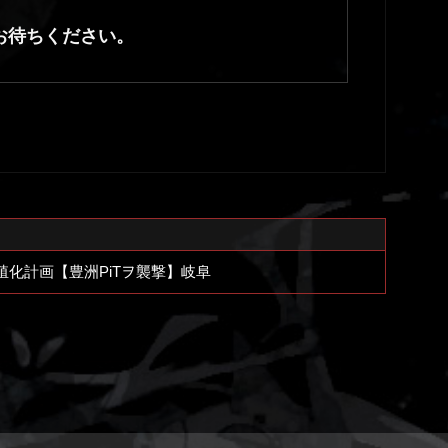
お待ちください。
化計画【豊洲PiTヲ襲撃】岐阜