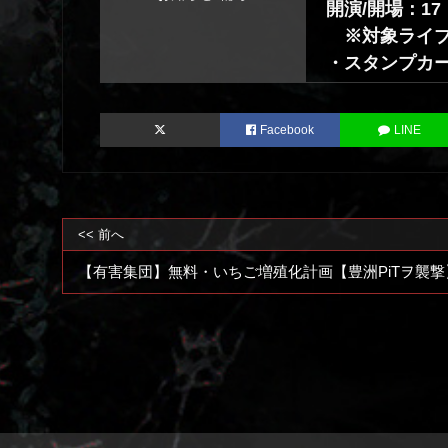
開演/開場：17：
※対象ライブ
・スタンプカ
Facebook
LINE
<< 前へ
【有害集団】無料・いちご増殖化計画【豊洲PiTヲ襲撃