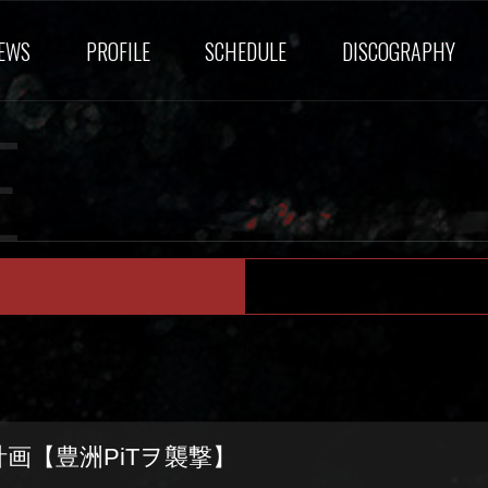
EWS
PROFILE
SCHEDULE
DISCOGRAPHY
E
画【豊洲PiTヲ襲撃】