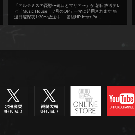
「アルテミスの憂鬱〜銃口とマリア〜」が 朝日放送テレ
ビ「Music House」 7月のOPテーマに起用されます 毎
週日曜深夜1:30〜放送中 番組HP https://a...