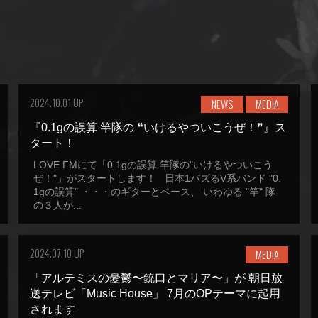
2024.10.01 UP
NEWS
MEDIA
『0.1gの誤算 竿隊の ❝いけるやついこうぜ！❞』ス
タート！
LOVE FMにて「0.1gの誤算 竿隊の"いけるやついこう
ぜ！"」がスタートします！ 日本1バズるV系バンド "0.
1gの誤算" ・・・のギターとベース、 いわゆる "竿" 隊
の３人が...
2024.07.10 UP
MEDIA
「アルテミスの憂鬱〜銃口とマリア〜」が 朝日放
送テレビ「Music House」 7月のOPテーマに起用
されます