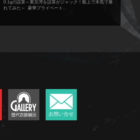
0.1gの誤算～東京湾を誤算がジャック！船上で本気で暴
れてみた～ 豪華プライベート...