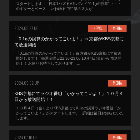
スタートします！ 日本1バズるV系バンド "0.1gの誤算" ・・・
のギターとベース、 いわゆる "竿" 隊の３人が...
2024.09.27 UP
NEWS
MEDIA
「0.1gの誤算のかかってこいよ！」in 京都がKBS京都に
て放送開始
「0.1gの誤算のかかってこいよ！」in 京都がKBS京都にて放送
開始します！ 毎週金曜日22:30-23:00 10月4日(金)から 放送開
始！！ お便りお待ちしております！...
2024.09.02 UP
MEDIA
KBS京都にてラジオ番組「かかってこいよ！」１０月４
日から放送開始！！
１０月４日（金）よりKBS京都にて0.1gの誤算ラジオ番組「か
かってこいよ！」がスタートします。 詳細は後日お知らせいた
します。
2024.07.10 UP
MEDIA