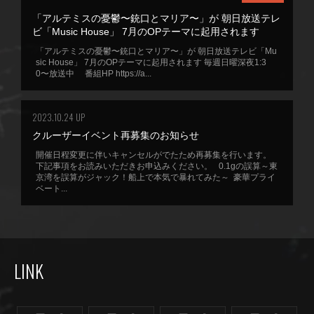
「アルテミスの憂鬱〜銃口とマリア〜」が 朝日放送テレ
ビ「Music House」 7月のOPテーマに起用されます
「アルテミスの憂鬱〜銃口とマリア〜」が 朝日放送テレビ「Mu
sic House」 7月のOPテーマに起用されます 毎週日曜深夜1:3
0〜放送中 番組HP https://a...
2023.10.24 UP
クルーザーイベント再募集のお知らせ
開催日程変更に伴いキャンセルがでたため再募集を行います。
下記事項をお読みいただきお申込みください。 0.1gの誤算～東
京湾を誤算がジャック！船上で本気で暴れてみた～ 豪華プライ
ベート...
LINK