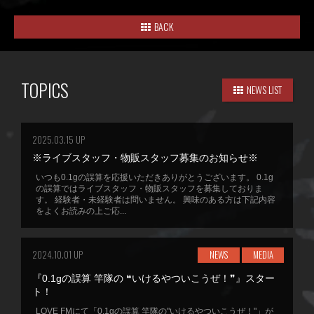
BACK
TOPICS
NEWS LIST
2025.03.15 UP
※ライブスタッフ・物販スタッフ募集のお知らせ※
いつも0.1gの誤算を応援いただきありがとうございます。 0.1g
の誤算ではライブスタッフ・物販スタッフを募集しておりま
す。 経験者・未経験者は問いません。 興味のある方は下記内容
をよくお読みの上ご応...
2024.10.01 UP
NEWS
MEDIA
『0.1gの誤算 竿隊の ❝いけるやついこうぜ！❞』スター
ト！
LOVE FMにて「0.1gの誤算 竿隊の"いけるやついこうぜ！"」が