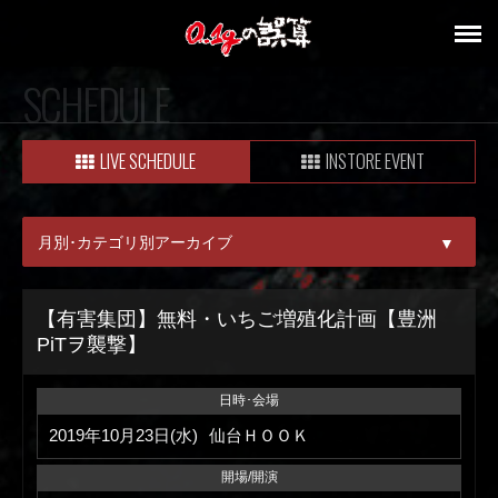
SCHEDULE
LIVE SCHEDULE
INSTORE EVENT
月別･カテゴリ別アーカイブ
▼
ALL
【有害集団】無料・いちご増殖化計画【豊洲
PiTヲ襲撃】
08月
09月
日時･会場
2019年10月23日(水)
仙台ＨＯＯＫ
開場/開演