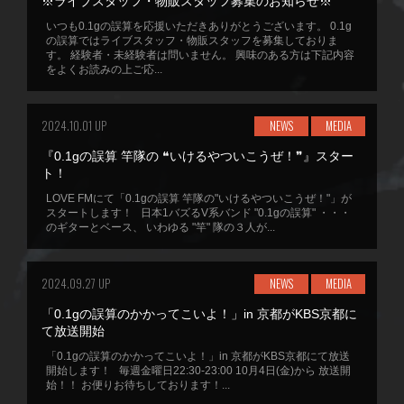
※ライブスタッフ・物販スタッフ募集のお知らせ※
いつも0.1gの誤算を応援いただきありがとうございます。 0.1g
の誤算ではライブスタッフ・物販スタッフを募集しておりま
す。 経験者・未経験者は問いません。 興味のある方は下記内容
をよくお読みの上ご応...
2024.10.01 UP
NEWS
MEDIA
『0.1gの誤算 竿隊の ❝いけるやついこうぜ！❞』スター
ト！
LOVE FMにて「0.1gの誤算 竿隊の"いけるやついこうぜ！"」が
スタートします！ 日本1バズるV系バンド "0.1gの誤算" ・・・
のギターとベース、 いわゆる "竿" 隊の３人が...
2024.09.27 UP
NEWS
MEDIA
「0.1gの誤算のかかってこいよ！」in 京都がKBS京都に
て放送開始
「0.1gの誤算のかかってこいよ！」in 京都がKBS京都にて放送
開始します！ 毎週金曜日22:30-23:00 10月4日(金)から 放送開
始！！ お便りお待ちしております！...