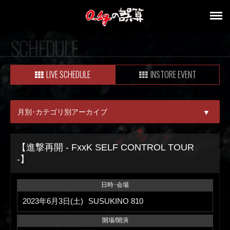
SCHEDULE
LIVE SCHEDULE
INSTORE EVENT
月別･カテゴリ別アーカイブ
▼
ALL
【進撃再開 - FxxK SELF CONTROL TOUR
-】
08月
09月
日時･会場
2023年6月3日(土)
SUSUKINO 810
開場/開演