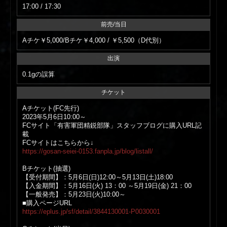
17:00 / 17:30
前売/当日
Aチケ￥5,000/Bチケ￥4,000 / ￥5,500（D代別）
出演
0.1g
の誤算
チケット
Aチケット(FC先行)
2023年5月6日10:00～
FCサイト「有害軍団精鋭部隊」スタッフブログに購入URL記
載
FCサイトはこちらから↓
https://gosan-seiei-0153.fanpla.jp/blog/listall/
Bチケット(抽選)
【受付期間】：5月6日(日)12:00～5月13日(土)18:00
【入金期間】：5月16日(火) 13：00 ～5月19日(金) 21：00
【一般発売】：5月23日(火)10:00～
■購入ページURL
https://eplus.jp/sf/detail/3844130001-P0030001