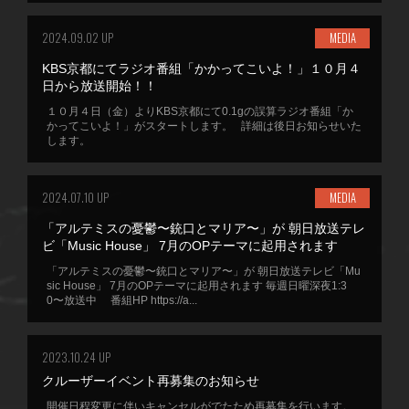
2024.09.02 UP
MEDIA
KBS京都にてラジオ番組「かかってこいよ！」１０月４
日から放送開始！！
１０月４日（金）よりKBS京都にて0.1gの誤算ラジオ番組「か
かってこいよ！」がスタートします。 詳細は後日お知らせいた
します。
2024.07.10 UP
MEDIA
「アルテミスの憂鬱〜銃口とマリア〜」が 朝日放送テレ
ビ「Music House」 7月のOPテーマに起用されます
「アルテミスの憂鬱〜銃口とマリア〜」が 朝日放送テレビ「Mu
sic House」 7月のOPテーマに起用されます 毎週日曜深夜1:3
0〜放送中 番組HP https://a...
2023.10.24 UP
クルーザーイベント再募集のお知らせ
開催日程変更に伴いキャンセルがでたため再募集を行います。