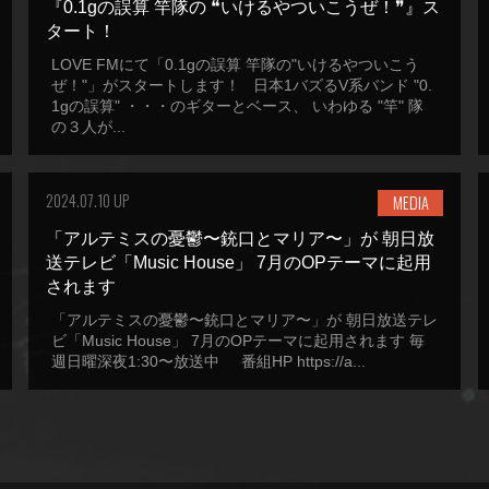
『0.1gの誤算 竿隊の ❝いけるやついこうぜ！❞』ス
タート！
LOVE FMにて「0.1gの誤算 竿隊の"いけるやついこう
ぜ！"」がスタートします！ 日本1バズるV系バンド "0.
1gの誤算" ・・・のギターとベース、 いわゆる "竿" 隊
の３人が...
2024.07.10 UP
MEDIA
「アルテミスの憂鬱〜銃口とマリア〜」が 朝日放
送テレビ「Music House」 7月のOPテーマに起用
されます
「アルテミスの憂鬱〜銃口とマリア〜」が 朝日放送テレ
ビ「Music House」 7月のOPテーマに起用されます 毎
週日曜深夜1:30〜放送中 番組HP https://a...