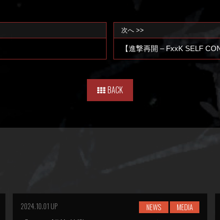
次へ >>
【進撃再開 – FxxK SELF CO
BACK
2024.10.01 UP
NEWS
MEDIA