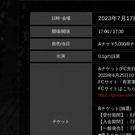
2023年7月17
日時･会場
17:00 / 17:30
開場/開演
Aチケ￥5,000/Bチ
前売/当日
0.1g
の誤算
出演
Aチケット(FC先行
2023年6月25日10
FCサイト「有害
FCサイトはこちら
https://gosan-seiei-
Bチケット(抽選)
【受付期間】：6月25
【入金期間】：7月5日
チケット
【一般発売】：7月1
■購入ページURL