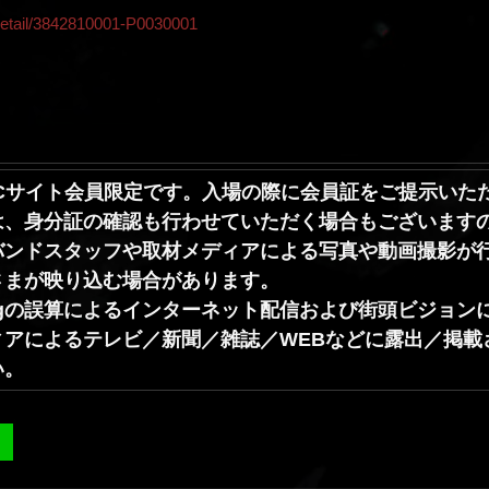
f/detail/3842810001-P0030001
FCサイト会員限定です。入場の際に会員証をご提示いた
は、身分証の確認も行わせていただく場合もございます
バンドスタッフや取材メディアによる写真や動画撮影が
さまが映り込む場合があります。
g
の誤算によるインターネット配信および街頭ビジョン
ィアによるテレビ／新聞／雑誌／
WEB
などに露出／掲載
い。