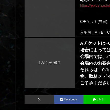
https://eplus.jp/s
Cチケット(当日)
入場順：A→B→C
Aチケットは
場合によって
会場内では、
会場内のお客
お知らせ･備考
それらは、
0.1
物、取材メデ
ご了承くださ
Facebook
LINE