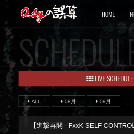
HOME
N
SCHEDUL
LIVE SCHEDULE
ALL
08月
09月
【進撃再開 - FxxK SELF CONTROL