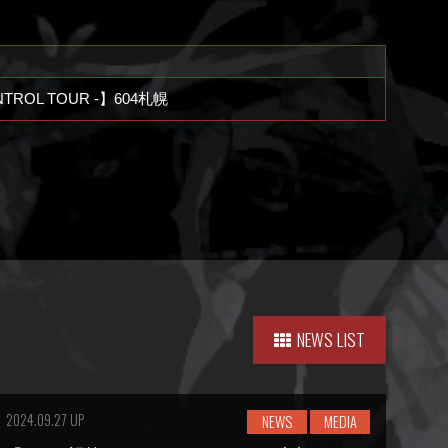
NTROL TOUR -】604札幌
NEWS LIST
2024.09.27 UP
NEWS
MEDIA