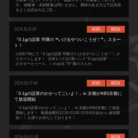
の誤算ではライブスタッフ・物販スタッフを募集しておりま
す。 経験者・未経験者は問いません。 興味のある方は下記内容
をよくお読みの上ご応...
2024.10.01 UP
NEWS
MEDIA
『0.1gの誤算 竿隊の ❝いけるやついこうぜ！❞』スター
ト！
LOVE FMにて「0.1gの誤算 竿隊の"いけるやついこうぜ！"」が
スタートします！ 日本1バズるV系バンド "0.1gの誤算" ・・・
のギターとベース、 いわゆる "竿" 隊の３人が...
2024.09.27 UP
NEWS
MEDIA
「0.1gの誤算のかかってこいよ！」in 京都がKBS京都に
て放送開始
「0.1gの誤算のかかってこいよ！」in 京都がKBS京都にて放送
開始します！ 毎週金曜日22:30-23:00 10月4日(金)から 放送開
始！！ お便りお待ちしております！...
2024.09.02 UP
MEDIA