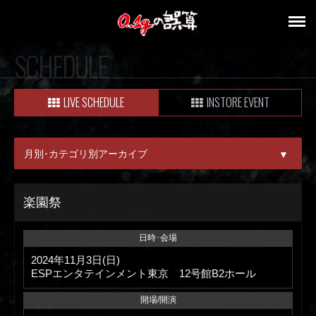
SCHEDULE
LIVE SCHEDULE
INSTORE EVENT
月別･カテゴリ別アーカイブ
▼
ALL
楽園祭
08月
日時･会場
09月
2024年11月3日(日)
ESPエンタテインメント東京 12号館B2ホール
開場/開演