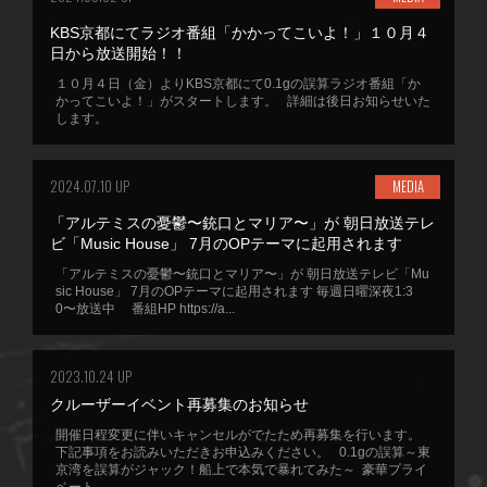
KBS京都にてラジオ番組「かかってこいよ！」１０月４
日から放送開始！！
１０月４日（金）よりKBS京都にて0.1gの誤算ラジオ番組「か
かってこいよ！」がスタートします。 詳細は後日お知らせいた
します。
2024.07.10 UP
MEDIA
「アルテミスの憂鬱〜銃口とマリア〜」が 朝日放送テレ
ビ「Music House」 7月のOPテーマに起用されます
「アルテミスの憂鬱〜銃口とマリア〜」が 朝日放送テレビ「Mu
sic House」 7月のOPテーマに起用されます 毎週日曜深夜1:3
0〜放送中 番組HP https://a...
2023.10.24 UP
クルーザーイベント再募集のお知らせ
開催日程変更に伴いキャンセルがでたため再募集を行います。
下記事項をお読みいただきお申込みください。 0.1gの誤算～東
京湾を誤算がジャック！船上で本気で暴れてみた～ 豪華プライ