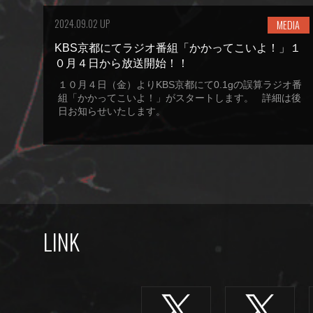
2024.09.02 UP
MEDIA
KBS京都にてラジオ番組「かかってこいよ！」１
０月４日から放送開始！！
１０月４日（金）よりKBS京都にて0.1gの誤算ラジオ番
組「かかってこいよ！」がスタートします。 詳細は後
日お知らせいたします。
LINK