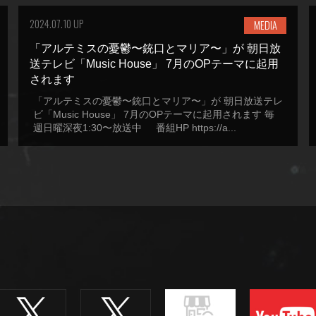
2024.07.10 UP
MEDIA
「アルテミスの憂鬱〜銃口とマリア〜」が 朝日放
送テレビ「Music House」 7月のOPテーマに起用
されます
「アルテミスの憂鬱〜銃口とマリア〜」が 朝日放送テレ
ビ「Music House」 7月のOPテーマに起用されます 毎
週日曜深夜1:30〜放送中 番組HP https://a...