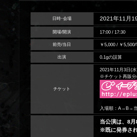
2021年11月1
日時･会場
17:00 / 17:30
開場/開演
￥5,000 / ￥5,50
前売/当日
0.1gの誤算
出演
2021年11月3日(水)
※チケット再販分(
チケット
入場順：A→B→当
当公演は、8月
※既に発券さ