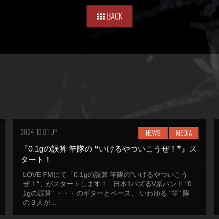
BACK
2024.10.01 UP
NEWS
MEDIA
『0.1gの誤算 竿隊の ❝いけるやついこうぜ！❞』ス
タート！
LOVE FMにて「0.1gの誤算 竿隊の"いけるやついこう
ぜ！"」がスタートします！ 日本1バズるV系バンド "0.
1gの誤算" ・・・のギターとベース、 いわゆる "竿" 隊
の３人が...