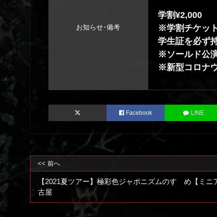
学割¥2,000
※学割チケッ
お知らせ･備考
学生証を必ず
※ソールド公
※新型コロナ
Facebook
LINE
<< 前へ
【2021夏ツアー】極彩色ジャポニズムのすゝめ【ミ
古屋