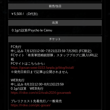
前売/当日
￥5,500 / （D代別）
出演
0.1gの誤算/Psycho le Cému
チケット
FC先行
申し込み 7月12日12:00~7月21日23:59 7月29日 (FC限定)
FCサイト「有害軍団精鋭部隊」スタッフブログに購入URL記
載
FCサイトはこちらから↓
https://gosan-seiei-0153.fanpla.jp/blog/listall/
※発売日前日まで記事は公開されません
WEB先行
申し込み 8月2日12:00~8月13日23:59
0.1gの誤算 WEB先行
https://l-tike.com/st1/rivals2024-gosanweb
プレリクエスト先着先行／一般発売
https://l-tike.com/plc-gosan/