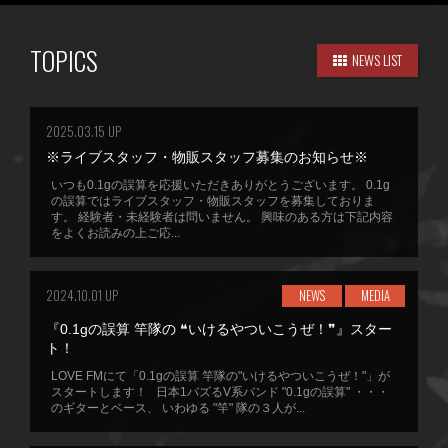
TOPICS
NEWS LIST
2025.03.15 UP
※ライブスタッフ・物販スタッフ募集のお知らせ※
いつも0.1gの誤算を応援いただきありがとうございます。 0.1g
の誤算ではライブスタッフ・物販スタッフを募集しておりま
す。 経験者・未経験者は問いません。 興味のある方は下記内容
をよくお読みの上ご応...
2024.10.01 UP
NEWS
MEDIA
『0.1gの誤算 竿隊の ❝いけるやついこうぜ！❞』スター
ト！
LOVE FMにて「0.1gの誤算 竿隊の"いけるやついこうぜ！"」が
スタートします！ 日本1バズるV系バンド "0.1gの誤算" ・・・
のギターとベース、 いわゆる "竿" 隊の３人が...