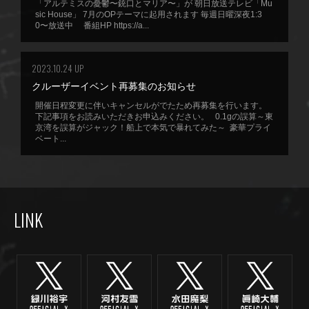
「アルテミスの憂鬱〜銃口とマリア〜」が 朝日放送テレビ「Mu
sic House」 7月のOPテーマに起用されます 毎週日曜深夜1:3
0〜放送中 番組HP https://a...
2023.10.24 UP
クルーザーイベント再募集のお知らせ
開催日程変更に伴いキャンセルがでたため再募集を行います。
下記事項をお読みいただきお申込みください。 0.1gの誤算～東
京湾を誤算がジャック！船上で本気で暴れてみた～ 豪華プライ
ベート...
LINK