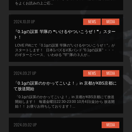
をよくお読みの上ご応...
2024.10.01 UP
NEWS
MEDIA
『0.1gの誤算 竿隊の ❝いけるやついこうぜ！❞』スター
ト！
LOVE FMにて「0.1gの誤算 竿隊の"いけるやついこうぜ！"」が
スタートします！ 日本1バズるV系バンド "0.1gの誤算" ・・・
のギターとベース、 いわゆる "竿" 隊の３人が...
2024.09.27 UP
NEWS
MEDIA
「0.1gの誤算のかかってこいよ！」in 京都がKBS京都に
て放送開始
「0.1gの誤算のかかってこいよ！」in 京都がKBS京都にて放送
開始します！ 毎週金曜日22:30-23:00 10月4日(金)から 放送開
始！！ お便りお待ちしております！...
2024.09.02 UP
MEDIA