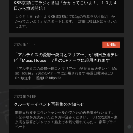
KBS京都にてラジオ番組「かかってこいよ！」１０月４
日から放送開始！！
１０月４日（金）よりKBS京都にて0.1gの誤算ラジオ番組「か
かってこいよ！」がスタートします。 詳細は後日お知らせいた
します。
2024.07.10 UP
MEDIA
「アルテミスの憂鬱〜銃口とマリア〜」が 朝日放送テレ
ビ「Music House」 7月のOPテーマに起用されます
「アルテミスの憂鬱〜銃口とマリア〜」が 朝日放送テレビ「Mu
sic House」 7月のOPテーマに起用されます 毎週日曜深夜1:3
0〜放送中 番組HP https://a...
2023.10.24 UP
クルーザーイベント再募集のお知らせ
開催日程変更に伴いキャンセルがでたため再募集を行います。
下記事項をお読みいただきお申込みください。 0.1gの誤算～東
京湾を誤算がジャック！船上で本気で暴れてみた～ 豪華プライ
ベート...