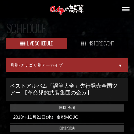
SCHEDULE
LIVE SCHEDULE
INSTORE EVENT
月別･カテゴリ別アーカイブ
▼
ALL
ベストアルバム「誤算大全」先行発売全国ツ
アー 【革命児的武装集団の企み】
08月
09月
日時･会場
2018年11月21日(水)
京都MOJO
開場/開演