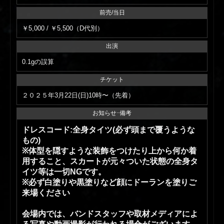
前売/当日
￥5,000 / ￥5,500（D代別）
出演
0.1gの誤算
チケット
２０２５年3月22日(日)10時〜（先着）
お知らせ･備考
ドレスコード:全身タイツ(必ず頭まで覆うような
もの)
※体型を隠すような装飾をつけたり上から何か着
用すること、スカートが元々ついた状態の全身タ
イツ等は一切NGです。
※必ず白塗りや黒塗りなど顔にドーランを塗りご
来場ください
会場内では、バンドスタッフや取材メディアによ