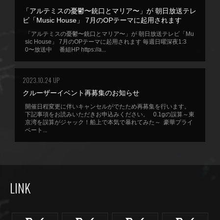
「アルテミスの憂鬱〜銃口とマリア〜」が 朝日放送テレ
ビ「Music House」 7月のOPテーマに起用されます
「アルテミスの憂鬱〜銃口とマリア〜」が 朝日放送テレビ「Mu
sic House」 7月のOPテーマに起用されます 毎週日曜深夜1:3
0〜放送中 番組HP https://a...
2023.10.24 UP
クルーザーイベント再募集のお知らせ
開催日程変更に伴いキャンセルがでたため再募集を行います。
下記事項をお読みいただきお申込みください。 0.1gの誤算～東
京湾を誤算がジャック！船上で本気で暴れてみた～ 豪華プライ
ベート...
LINK