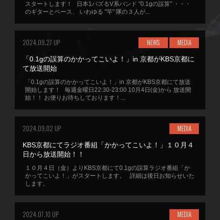
スタートします！ 日本1バズるV系バンド "0.1gの誤算" ・・・
のギターとベース、 いわゆる "竿" 隊の３人が...
2024.09.27 UP
NEWS
MEDIA
「0.1gの誤算のかかってこいよ！」in 京都がKBS京都に
て放送開始
「0.1gの誤算のかかってこいよ！」in 京都がKBS京都にて放送
開始します！ 毎週金曜日22:30-23:00 10月4日(金)から 放送開
始！！ お便りお待ちしております！...
2024.09.02 UP
MEDIA
KBS京都にてラジオ番組「かかってこいよ！」１０月４
日から放送開始！！
１０月４日（金）よりKBS京都にて0.1gの誤算ラジオ番組「か
かってこいよ！」がスタートします。 詳細は後日お知らせいた
します。
2024.07.10 UP
MEDIA