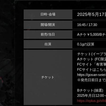
2025年5月17
日時･会場
16:45 / 17:30
開場/開演
Aチケ￥5,000/Bチ
前売/当日
0.1gの誤算
出演
チケット(イープラ
Aチケット (FC限定
FCサイト「有害
FCサイトはこちら
https://gosan-seiei-
チケット
※発売日前日まで
Bチケット(抽選)
2025年月日12:00
https://eplus.jp/s