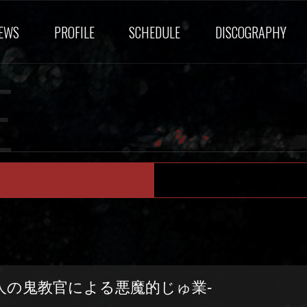
EWS
PROFILE
SCHEDULE
DISCOGRAPHY
E
人の鬼教官による悪魔的じゅ業-