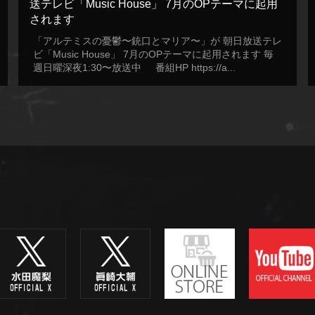
送テレビ「Music House」 7月のOPテーマに起用
されます
「アルテミスの憂鬱〜銃口とマリア〜」が 朝日放送テレ
ビ「Music House」 7月のOPテーマに起用されます 毎
週日曜深夜1:30〜放送中 番組HP https://a...