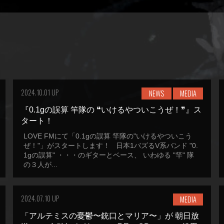
2024.10.01 UP
NEWS
MEDIA
『0.1gの誤算 竿隊の ❝いけるやついこうぜ！❞』ス
タート！
LOVE FMにて「0.1gの誤算 竿隊の"いけるやついこう
ぜ！"」がスタートします！ 日本1バズるV系バンド "0.
1gの誤算" ・・・のギターとベース、 いわゆる "竿" 隊
の３人が...
2024.07.10 UP
MEDIA
「アルテミスの憂鬱〜銃口とマリア〜」が 朝日放