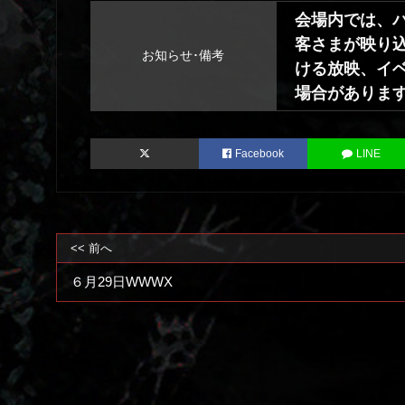
会場内では、
客さまが映り込
お知らせ･備考
ける放映、イ
場合がありま
Facebook
LINE
<< 前へ
６月29日WWWX