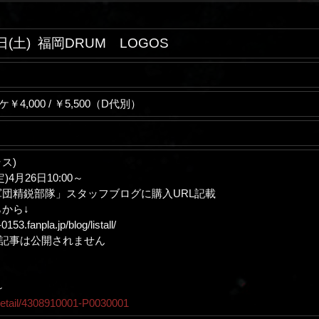
日(土)
福岡DRUM LOGOS
ケ￥4,000 / ￥5,500（D代別）
ス)
)4月26日10:00～
軍団精鋭部隊」スタッフブログに購入URL記載
から↓
0153.fanpla.jp/blog/listall/
記事は公開されません
～
f/detail/4308910001-P0030001