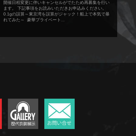
開催日程変更に伴いキャンセルがでたため再募集を行い
ます。 下記事項をお読みいただきお申込みください。
0.1gの誤算～東京湾を誤算がジャック！船上で本気で暴
れてみた～ 豪華プライベート...