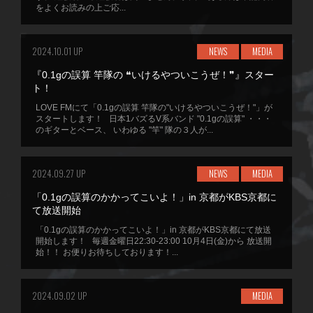
をよくお読みの上ご応...
2024.10.01 UP
NEWS
MEDIA
『0.1gの誤算 竿隊の ❝いけるやついこうぜ！❞』スター
ト！
LOVE FMにて「0.1gの誤算 竿隊の"いけるやついこうぜ！"」が
スタートします！ 日本1バズるV系バンド "0.1gの誤算" ・・・
のギターとベース、 いわゆる "竿" 隊の３人が...
2024.09.27 UP
NEWS
MEDIA
「0.1gの誤算のかかってこいよ！」in 京都がKBS京都に
て放送開始
「0.1gの誤算のかかってこいよ！」in 京都がKBS京都にて放送
開始します！ 毎週金曜日22:30-23:00 10月4日(金)から 放送開
始！！ お便りお待ちしております！...
2024.09.02 UP
MEDIA