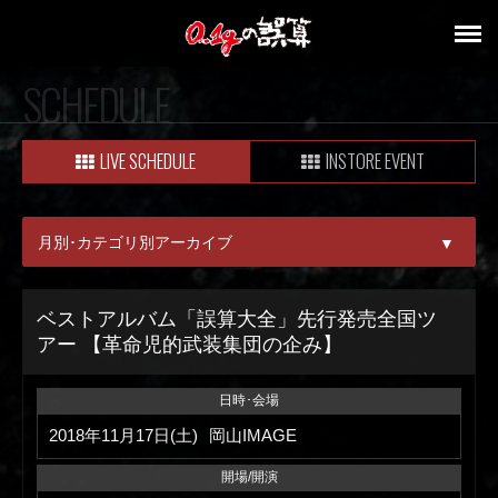
SCHEDULE
LIVE SCHEDULE
INSTORE EVENT
月別･カテゴリ別アーカイブ
▼
ALL
ベストアルバム「誤算大全」先行発売全国ツ
アー 【革命児的武装集団の企み】
08月
09月
日時･会場
2018年11月17日(土)
岡山IMAGE
開場/開演