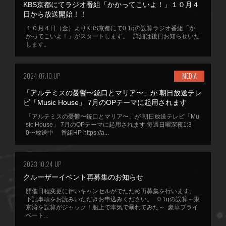
KBS京都にてラジオ番組「かかってこいよ！」１０月４
日から放送開始！！
１０月４日（金）よりKBS京都にて0.1gの誤算ラジオ番組「か
かってこいよ！」がスタートします。 詳細は後日お知らせいた
します。
2024.07.10 UP
MEDIA
「アルテミスの憂鬱〜銃口とマリア〜」が 朝日放送テレ
ビ「Music House」 7月のOPテーマに起用されます
「アルテミスの憂鬱〜銃口とマリア〜」が 朝日放送テレビ「Mu
sic House」 7月のOPテーマに起用されます 毎週日曜深夜1:3
0〜放送中 番組HP https://a...
2023.10.24 UP
クルーザーイベント再募集のお知らせ
開催日程変更に伴いキャンセルがでたため再募集を行います。
下記事項をお読みいただきお申込みください。 0.1gの誤算～東
京湾を誤算がジャック！船上で本気で暴れてみた～ 豪華プライ
ベート...