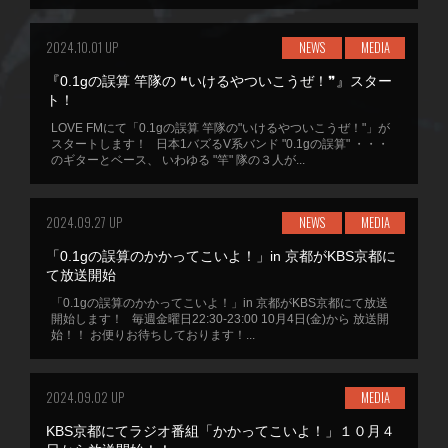
2024.10.01 UP
NEWS
MEDIA
『0.1gの誤算 竿隊の ❝いけるやついこうぜ！❞』スター
ト！
LOVE FMにて「0.1gの誤算 竿隊の"いけるやついこうぜ！"」が
スタートします！ 日本1バズるV系バンド "0.1gの誤算" ・・・
のギターとベース、 いわゆる "竿" 隊の３人が...
2024.09.27 UP
NEWS
MEDIA
「0.1gの誤算のかかってこいよ！」in 京都がKBS京都に
て放送開始
「0.1gの誤算のかかってこいよ！」in 京都がKBS京都にて放送
開始します！ 毎週金曜日22:30-23:00 10月4日(金)から 放送開
始！！ お便りお待ちしております！...
2024.09.02 UP
MEDIA
KBS京都にてラジオ番組「かかってこいよ！」１０月４