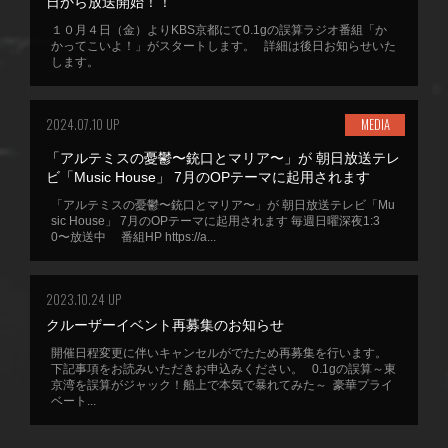
日から放送開始！！
１０月４日（金）よりKBS京都にて0.1gの誤算ラジオ番組「か
かってこいよ！」がスタートします。 詳細は後日お知らせいた
します。
2024.07.10 UP
MEDIA
「アルテミスの憂鬱〜銃口とマリア〜」が 朝日放送テレ
ビ「Music House」 7月のOPテーマに起用されます
「アルテミスの憂鬱〜銃口とマリア〜」が 朝日放送テレビ「Mu
sic House」 7月のOPテーマに起用されます 毎週日曜深夜1:3
0〜放送中 番組HP https://a...
2023.10.24 UP
クルーザーイベント再募集のお知らせ
開催日程変更に伴いキャンセルがでたため再募集を行います。
下記事項をお読みいただきお申込みください。 0.1gの誤算～東
京湾を誤算がジャック！船上で本気で暴れてみた～ 豪華プライ
ベート...