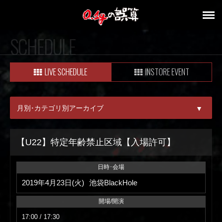
SCHEDULE
LIVE SCHEDULE
INSTORE EVENT
月別･カテゴリ別アーカイブ
▼
ALL
【U22】特定年齢禁止区域【入場許可】
08月
日時･会場
09月
2019年4月23日(火)
池袋BlackHole
開場/開演
17:00 / 17:30