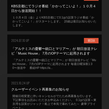
KBS京都にてラジオ番組「かかってこいよ！」１０月４
日から放送開始！！
１０月４日（金）よりKBS京都にて0.1gの誤算ラジオ番組「か
かってこいよ！」がスタートします。 詳細は後日お知らせいた
します。
2024.07.10 UP
MEDIA
「アルテミスの憂鬱〜銃口とマリア〜」が 朝日放送テレ
ビ「Music House」 7月のOPテーマに起用されます
「アルテミスの憂鬱〜銃口とマリア〜」が 朝日放送テレビ「Mu
sic House」 7月のOPテーマに起用されます 毎週日曜深夜1:3
0〜放送中 番組HP https://a...
2023.10.24 UP
クルーザーイベント再募集のお知らせ
開催日程変更に伴いキャンセルがでたため再募集を行います。
下記事項をお読みいただきお申込みください。 0.1gの誤算～東
京湾を誤算がジャック！船上で本気で暴れてみた～ 豪華プライ
ベート...