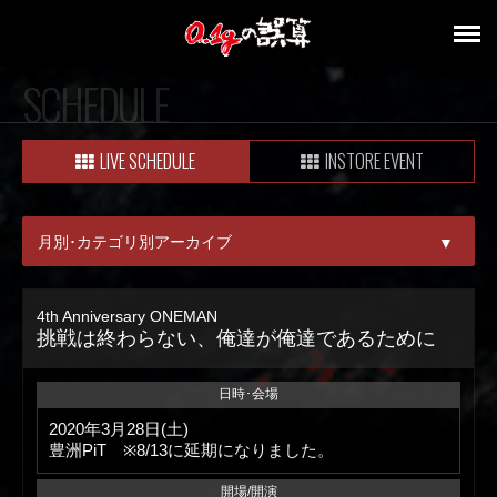
SCHEDULE
LIVE SCHEDULE
INSTORE EVENT
月別･カテゴリ別アーカイブ
▼
ALL
4th Anniversary ONEMAN
挑戦は終わらない、俺達が俺達であるために
08月
09月
日時･会場
2020年3月28日(土)
豊洲PiT ※8/13に延期になりました。
開場/開演