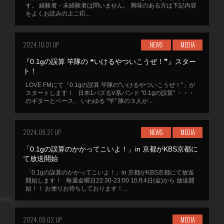
す。 経験者・未経験者は問いません。 興味のある方は下記内容
をよくお読みの上ご応...
2024.10.01 UP
NEWS
MEDIA
『0.1gの誤算 竿隊の ❝いけるやついこうぜ！❞』スター
ト！
LOVE FMにて「0.1gの誤算 竿隊の"いけるやついこうぜ！"」が
スタートします！ 日本1バズるV系バンド "0.1gの誤算" ・・・
のギターとベース、 いわゆる "竿" 隊の３人が...
2024.09.27 UP
NEWS
MEDIA
「0.1gの誤算のかかってこいよ！」in 京都がKBS京都に
て放送開始
「0.1gの誤算のかかってこいよ！」in 京都がKBS京都にて放送
開始します！ 毎週金曜日22:30-23:00 10月4日(金)から 放送開
始！！ お便りお待ちしております！...
2024.09.02 UP
MEDIA