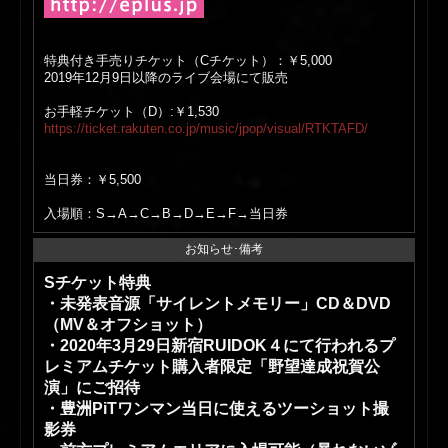
特典付き手売りチケット（Cチケット）：￥5,000
2019年12月9日以降のライブ会場にて販売
お手軽チケット（D）:￥1,530
https://ticket.rakuten.co.jp/music/jpop/visual/RTKTAFD/
当日券：￥5,500
入場順：S→A→C→B→D→E→F→当日券
お知らせ･備考
Sチケット特典
・未発表音源「サイレントメモリー」CD＆DVD
（MV＆オフショット）
・2020年3月29日新宿RUIDOK４にて行われるプ
レミアムチケット購入者限定「野望達成祝賀公
演」にご招待
・豊洲PiTワンマン当日に使えるツーショット撮
影券