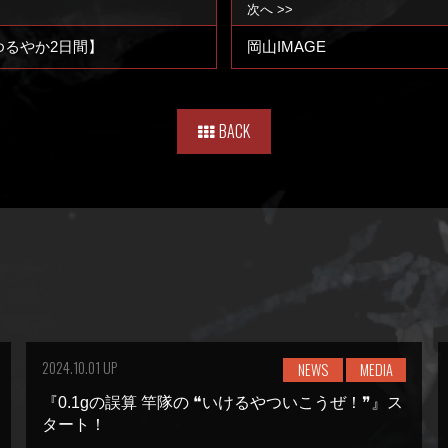
次へ >>
るやか2日間】
岡山IMAGE
BACK
2024.10.01 UP
NEWS
MEDIA
『0.1gの誤算 竿隊の ❝いけるやついこうぜ！❞』ス
タート！