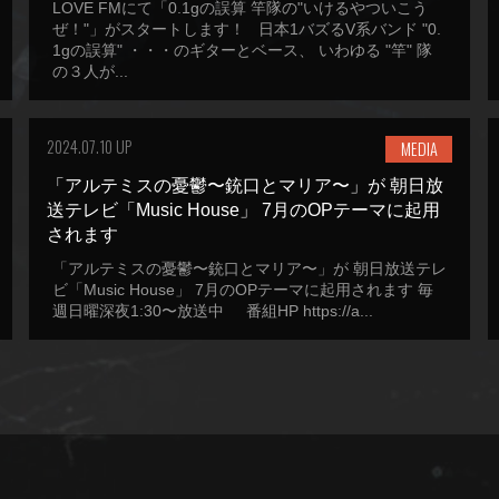
LOVE FMにて「0.1gの誤算 竿隊の"いけるやついこう
ぜ！"」がスタートします！ 日本1バズるV系バンド "0.
1gの誤算" ・・・のギターとベース、 いわゆる "竿" 隊
の３人が...
2024.07.10 UP
MEDIA
「アルテミスの憂鬱〜銃口とマリア〜」が 朝日放
送テレビ「Music House」 7月のOPテーマに起用
されます
「アルテミスの憂鬱〜銃口とマリア〜」が 朝日放送テレ
ビ「Music House」 7月のOPテーマに起用されます 毎
週日曜深夜1:30〜放送中 番組HP https://a...