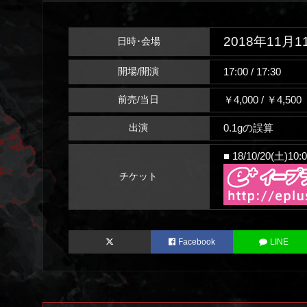
2018年11月1
日時･会場
17:00 / 17:30
開場/開演
￥4,000 / ￥4,5
前売/当日
0.1gの誤算
出演
■ 18/10/20(土)10
チケット
Facebook
LINE