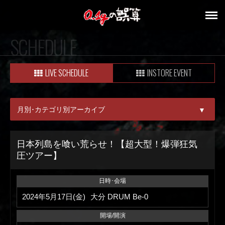
SCHEDULE
LIVE SCHEDULE
INSTORE EVENT
月別･カテゴリ別アーカイブ
▼
ALL
日本列島を喰い荒らせ！【超大型！爆弾狂気
圧ツアー】
08月
09月
日時･会場
2024年5月17日(金)
大分 DRUM Be-0
開場/開演