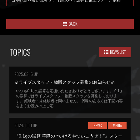
日本列島を喰い荒らせ！【超大型！爆弾狂気圧ツアー】浜松
BACK
TOPICS
NEWS LIST
2025.03.15 UP
※ライブスタッフ・物販スタッフ募集のお知らせ※
いつも0.1gの誤算を応援いただきありがとうございます。 0.1g
の誤算ではライブスタッフ・物販スタッフを募集しておりま
す。 経験者・未経験者は問いません。 興味のある方は下記内容
をよくお読みの上ご応...
2024.10.01 UP
NEWS
MEDIA
『0.1gの誤算 竿隊の ❝いけるやついこうぜ！❞』スター