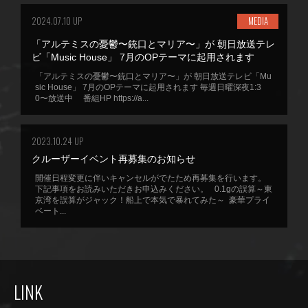
2024.07.10 UP
MEDIA
「アルテミスの憂鬱〜銃口とマリア〜」が 朝日放送テレ
ビ「Music House」 7月のOPテーマに起用されます
「アルテミスの憂鬱〜銃口とマリア〜」が 朝日放送テレビ「Mu
sic House」 7月のOPテーマに起用されます 毎週日曜深夜1:3
0〜放送中 番組HP https://a...
2023.10.24 UP
クルーザーイベント再募集のお知らせ
開催日程変更に伴いキャンセルがでたため再募集を行います。
下記事項をお読みいただきお申込みください。 0.1gの誤算～東
京湾を誤算がジャック！船上で本気で暴れてみた～ 豪華プライ
ベート...
LINK