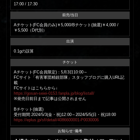
17:00 / 17:30
前売/当日
Aチケット(FC会員のみ)￥5,000/Bチケット(抽選)￥4,000 /
￥5,500（D代別）
出演
0.1gの誤算
チケット
Aチケット(FC会員限定)：5月3日10:00～
FCサイト「有害軍団精鋭部隊」スタッフブログに購入URL記
載
FCサイトはこちらから↓
https://gosan-seiei-0153.fanpla.jp/blog/listall/
※発売日前日まで記事は公開されません
Bチケット(抽選)
受付期間:2024/5/3(金・祝)12:00～2024/5/5(日・祝)18:00
https://eplus.jp/sf/detail/4086600001-P0030006
お知らせ･備考