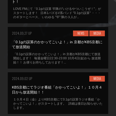
ト！
LOVE FMにて「0.1gの誤算 竿隊の"いけるやついこうぜ！"」が
スタートします！ 日本1バズるV系バンド "0.1gの誤算" ・・・
のギターとベース、 いわゆる "竿" 隊の３人が...
2024.09.27 UP
NEWS
MEDIA
「0.1gの誤算のかかってこいよ！」in 京都がKBS京都に
て放送開始
「0.1gの誤算のかかってこいよ！」in 京都がKBS京都にて放送
開始します！ 毎週金曜日22:30-23:00 10月4日(金)から 放送開
始！！ お便りお待ちしております！...
2024.09.02 UP
MEDIA
KBS京都にてラジオ番組「かかってこいよ！」１０月４
日から放送開始！！
１０月４日（金）よりKBS京都にて0.1gの誤算ラジオ番組「か
かってこいよ！」がスタートします。 詳細は後日お知らせいた
します。