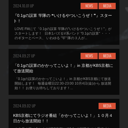
2024.10.01 UP
NEWS
MEDIA
『0.1gの誤算 竿隊の ❝いけるやついこうぜ！❞』スター
ト！
LOVE FMにて「0.1gの誤算 竿隊の"いけるやついこうぜ！"」が
スタートします！ 日本1バズるV系バンド "0.1gの誤算" ・・・
のギターとベース、 いわゆる "竿" 隊の３人が...
2024.09.27 UP
NEWS
MEDIA
「0.1gの誤算のかかってこいよ！」in 京都がKBS京都に
て放送開始
「0.1gの誤算のかかってこいよ！」in 京都がKBS京都にて放送
開始します！ 毎週金曜日22:30-23:00 10月4日(金)から 放送開
始！！ お便りお待ちしております！...
2024.09.02 UP
MEDIA
KBS京都にてラジオ番組「かかってこいよ！」１０月４
日から放送開始！！