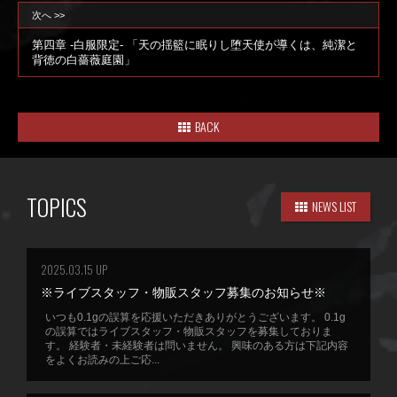
次へ >>
第四章 -白服限定- 「天の揺籃に眠りし堕天使が導くは、純潔と
背徳の白薔薇庭園」
BACK
TOPICS
NEWS LIST
2025.03.15 UP
※ライブスタッフ・物販スタッフ募集のお知らせ※
いつも0.1gの誤算を応援いただきありがとうございます。 0.1g
の誤算ではライブスタッフ・物販スタッフを募集しておりま
す。 経験者・未経験者は問いません。 興味のある方は下記内容
をよくお読みの上ご応...