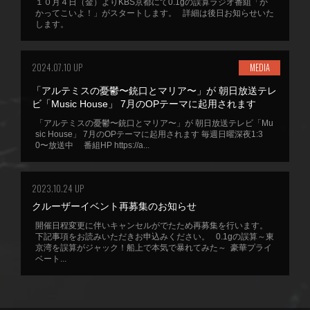
１０月４日（金）よりKBS京都にて0.1gの誤算ラジオ番組「か
かってこいよ！」がスタートします。 詳細は後日お知らせいた
します。
2024.07.10 UP
MEDIA
「アルテミスの憂鬱〜銃口とマリア〜」が 朝日放送テレ
ビ「Music House」 7月のOPテーマに起用されます
「アルテミスの憂鬱〜銃口とマリア〜」が 朝日放送テレビ「Mu
sic House」 7月のOPテーマに起用されます 毎週日曜深夜1:3
0〜放送中 番組HP https://a...
2023.10.24 UP
クルーザーイベント再募集のお知らせ
開催日程変更に伴いキャンセルがでたため再募集を行います。
下記事項をお読みいただきお申込みください。 0.1gの誤算～東
京湾を誤算がジャック！船上で本気で暴れてみた～ 豪華プライ
ベート...