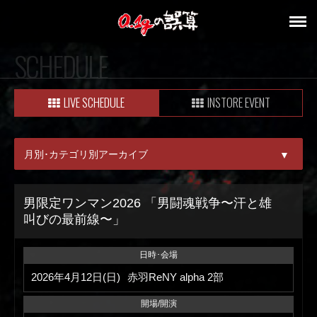
SCHEDULE
LIVE SCHEDULE
INSTORE EVENT
月別･カテゴリ別アーカイブ
▼
ALL
男限定ワンマン2026 「男闘魂戦争〜汗と雄
叫びの最前線〜」
08月
09月
日時･会場
2026年4月12日(日)
赤羽ReNY alpha 2部
開場/開演