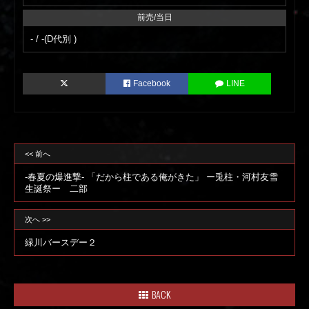
前売/当日
- / -(D代別 )
Facebook
LINE
<< 前へ
-春夏の爆進撃- 「だから柱である俺がきた」 ー兎柱・河村友雪
生誕祭ー 二部
次へ >>
緑川バースデー２
BACK