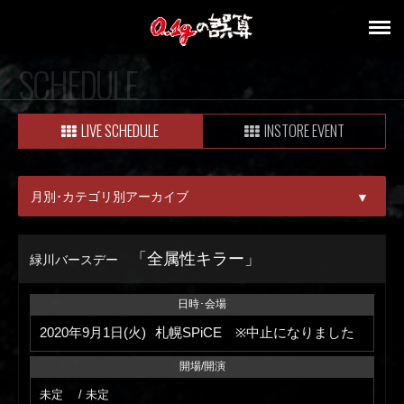
SCHEDULE
LIVE SCHEDULE
INSTORE EVENT
月別･カテゴリ別アーカイブ
▼
ALL
「全属性キラー」
緑川バースデー
08月
日時･会場
09月
2020年9月1日(火)
札幌SPiCE ※中止になりました
開場/開演
未定 / 未定