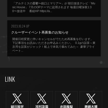
「アルテミスの憂鬱〜銃口とマリア〜」が 朝日放送テレビ「Mu
sic House」 7月のOPテーマに起用されます 毎週日曜深夜1:3
0〜放送中 番組HP https://a...
2023.10.24 UP
クルーザーイベント再募集のお知らせ
開催日程変更に伴いキャンセルがでたため再募集を行います。
下記事項をお読みいただきお申込みください。 0.1gの誤算～東
京湾を誤算がジャック！船上で本気で暴れてみた～ 豪華プライ
ベート...
LINK