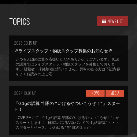
TOPICS
NEWS LIST
2025.03.15 UP
※ライブスタッフ・物販スタッフ募集のお知らせ※
いつも0.1gの誤算を応援いただきありがとうございます。 0.1g
の誤算ではライブスタッフ・物販スタッフを募集しておりま
す。 経験者・未経験者は問いません。 興味のある方は下記内容
をよくお読みの上ご応...
2024.10.01 UP
NEWS
MEDIA
『0.1gの誤算 竿隊の ❝いけるやついこうぜ！❞』スター
ト！
LOVE FMにて「0.1gの誤算 竿隊の"いけるやついこうぜ！"」が
スタートします！ 日本1バズるV系バンド "0.1gの誤算" ・・・
のギターとベース、 いわゆる "竿" 隊の３人が...