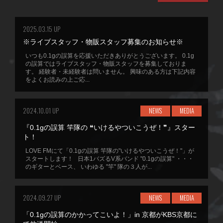
2025.03.15 UP
※ライブスタッフ・物販スタッフ募集のお知らせ※
いつも0.1gの誤算を応援いただきありがとうございます。 0.1g
の誤算ではライブスタッフ・物販スタッフを募集しておりま
す。 経験者・未経験者は問いません。 興味のある方は下記内容
をよくお読みの上ご応...
2024.10.01 UP
NEWS
MEDIA
『0.1gの誤算 竿隊の ❝いけるやついこうぜ！❞』スター
ト！
LOVE FMにて「0.1gの誤算 竿隊の"いけるやついこうぜ！"」が
スタートします！ 日本1バズるV系バンド "0.1gの誤算" ・・・
のギターとベース、 いわゆる "竿" 隊の３人が...
2024.09.27 UP
NEWS
MEDIA
「0.1gの誤算のかかってこいよ！」in 京都がKBS京都に