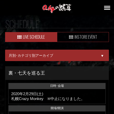
SCHEDULE
LIVE SCHEDULE
INSTORE EVENT
月別･カテゴリ別アーカイブ
▼
ALL
裏・七天を巡る王
08月
日時･会場
09月
2020年2月29日(土)
札幌Crazy Monkey ※中止になりました。
開場/開演