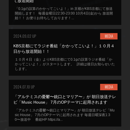
て放送開始
「0.1gの誤算のかかってこいよ！」in 京都がKBS京都にて放送
開始します！ 毎週金曜日22:30-23:00 10月4日(金)から 放送開
始！！ お便りお待ちしております！...
2024.09.02 UP
MEDIA
KBS京都にてラジオ番組「かかってこいよ！」１０月４
日から放送開始！！
１０月４日（金）よりKBS京都にて0.1gの誤算ラジオ番組「か
かってこいよ！」がスタートします。 詳細は後日お知らせいた
します。
2024.07.10 UP
MEDIA
「アルテミスの憂鬱〜銃口とマリア〜」が 朝日放送テレ
ビ「Music House」 7月のOPテーマに起用されます
「アルテミスの憂鬱〜銃口とマリア〜」が 朝日放送テレビ「Mu
sic House」 7月のOPテーマに起用されます 毎週日曜深夜1:3
0〜放送中 番組HP https://a...