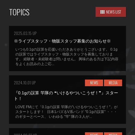
TOPICS
NEWS LIST
2025.03.15 UP
※ライブスタッフ・物販スタッフ募集のお知らせ※
いつも0.1gの誤算を応援いただきありがとうございます。 0.1g
の誤算ではライブスタッフ・物販スタッフを募集しておりま
す。 経験者・未経験者は問いません。 興味のある方は下記内容
をよくお読みの上ご応...
2024.10.01 UP
NEWS
MEDIA
『0.1gの誤算 竿隊の ❝いけるやついこうぜ！❞』スター
ト！
LOVE FMにて「0.1gの誤算 竿隊の"いけるやついこうぜ！"」が
スタートします！ 日本1バズるV系バンド "0.1gの誤算" ・・・
のギターとベース、 いわゆる "竿" 隊の３人が...