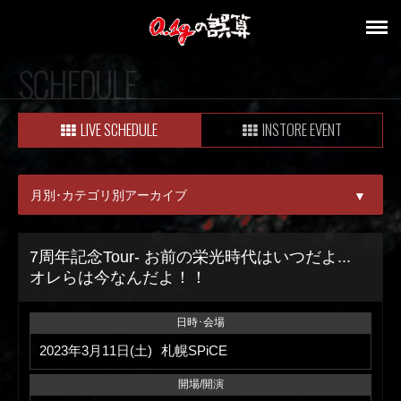
SCHEDULE
LIVE SCHEDULE
INSTORE EVENT
月別･カテゴリ別アーカイブ
▼
ALL
7周年記念Tour- お前の栄光時代はいつだよ...
オレらは今なんだよ！！
08月
09月
日時･会場
2023年3月11日(土)
札幌SPiCE
開場/開演