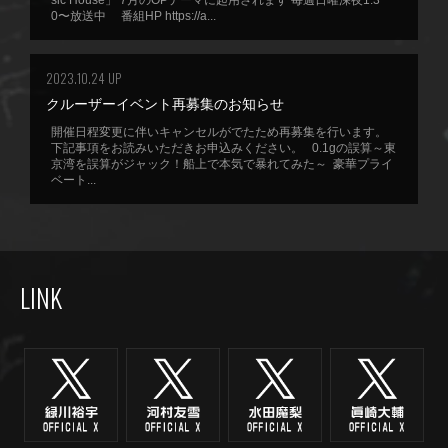
sic House」 7月のOPテーマに起用されます 毎週日曜深夜1:3
0〜放送中 番組HP https://a...
2023.10.24 UP
クルーザーイベント再募集のお知らせ
開催日程変更に伴いキャンセルがでたため再募集を行います。
下記事項をお読みいただきお申込みください。 0.1gの誤算～東
京湾を誤算がジャック！船上で本気で暴れてみた～ 豪華プライ
ベート...
LINK