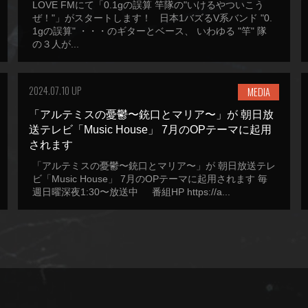
LOVE FMにて「0.1gの誤算 竿隊の"いけるやついこう
ぜ！"」がスタートします！ 日本1バズるV系バンド "0.
1gの誤算" ・・・のギターとベース、 いわゆる "竿" 隊
の３人が...
2024.07.10 UP
MEDIA
「アルテミスの憂鬱〜銃口とマリア〜」が 朝日放
送テレビ「Music House」 7月のOPテーマに起用
されます
「アルテミスの憂鬱〜銃口とマリア〜」が 朝日放送テレ
ビ「Music House」 7月のOPテーマに起用されます 毎
週日曜深夜1:30〜放送中 番組HP https://a...