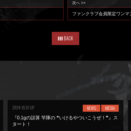
次へ >>
ファンクラブ会員限定ワンマ
BACK
2024.10.01 UP
NEWS
MEDIA
『0.1gの誤算 竿隊の ❝いけるやついこうぜ！❞』ス
タート！