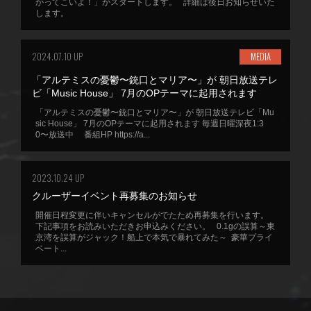
かってこいよ！」がスタートします。 詳細は後日お知らせいた
します。
2024.07.10 UP
MEDIA
「アルテミスの憂鬱〜銃口とマリア〜」が 朝日放送テレ
ビ「Music House」 7月のOPテーマに起用されます
「アルテミスの憂鬱〜銃口とマリア〜」が 朝日放送テレビ「Mu
sic House」 7月のOPテーマに起用されます 毎週日曜深夜1:3
0〜放送中 番組HP https://a...
2023.10.24 UP
クルーザーイベント再募集のお知らせ
開催日程変更に伴いキャンセルがでたため再募集を行います。
下記事項をお読みいただきお申込みください。 0.1gの誤算～東
京湾を誤算がジャック！船上で本気で暴れてみた～ 豪華プライ
ベート...