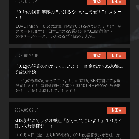
2024.10.01 UP
NEWS
MEDIA
『0.1gの誤算 竿隊の ❝いけるやついこうぜ！❞』スター
ト！
LOVE FMにて「0.1gの誤算 竿隊の"いけるやついこうぜ！"」が
スタートします！ 日本1バズるV系バンド "0.1gの誤算" ・・・
のギターとベース、 いわゆる "竿" 隊の３人が...
2024.09.27 UP
NEWS
MEDIA
「0.1gの誤算のかかってこいよ！」in 京都がKBS京都に
て放送開始
「0.1gの誤算のかかってこいよ！」in 京都がKBS京都にて放送
開始します！ 毎週金曜日22:30-23:00 10月4日(金)から 放送開
始！！ お便りお待ちしております！...
2024.09.02 UP
MEDIA
KBS京都にてラジオ番組「かかってこいよ！」１０月４
日から放送開始！！
１０月４日（金）よりKBS京都にて0.1gの誤算ラジオ番組「か