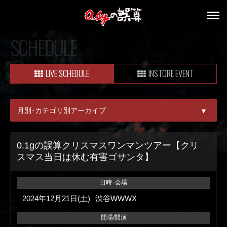
SCHEDULE
LIVE SCHEDULE
INSTORE EVENT
月別･カテゴリ別アーカイブ
▼
ALL
0.1gの誤算クリスマスワンマンツアー【クリ
スマス当日は休む有害ゴサンタ】
08月
09月
日時･会場
2024年12月21日(土)
渋谷WWWX
開場/開演