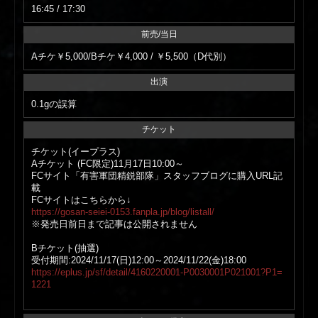
16:45 / 17:30
前売/当日
Aチケ￥5,000/Bチケ￥4,000 / ￥5,500（D代別）
出演
0.1gの誤算
チケット
チケット(イープラス)
Aチケット (FC限定)11月17日10:00～
FCサイト「有害軍団精鋭部隊」スタッフブログに購入URL記
載
FCサイトはこちらから↓
https://gosan-seiei-0153.fanpla.jp/blog/listall/
※発売日前日まで記事は公開されません
Bチケット(抽選)
受付期間:2024/11/17(日)12:00～2024/11/22(金)18:00
https://eplus.jp/sf/detail/4160220001-P0030001P021001?P1=
1221