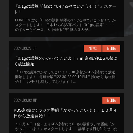
『0.1gの誤算 竿隊の ❝いけるやついこうぜ！❞』スター
ト！
LOVE FMにて「0.1gの誤算 竿隊の"いけるやついこうぜ！"」が
スタートします！ 日本1バズるV系バンド "0.1gの誤算" ・・・
のギターとベース、 いわゆる "竿" 隊の３人が...
2024.09.27 UP
NEWS
MEDIA
「0.1gの誤算のかかってこいよ！」in 京都がKBS京都に
て放送開始
「0.1gの誤算のかかってこいよ！」in 京都がKBS京都にて放送
開始します！ 毎週金曜日22:30-23:00 10月4日(金)から 放送開
始！！ お便りお待ちしております！...
2024.09.02 UP
MEDIA
KBS京都にてラジオ番組「かかってこいよ！」１０月４
日から放送開始！！
１０月４日（金）よりKBS京都にて0.1gの誤算ラジオ番組「か
かってこいよ！」がスタートします。 詳細は後日お知らせいた