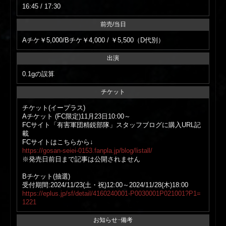
16:45 / 17:30
前売/当日
Aチケ￥5,000/Bチケ￥4,000 / ￥5,500（D代別）
出演
0.1gの誤算
チケット
チケット(イープラス)
Aチケット (FC限定)11月23日10:00～
FCサイト「有害軍団精鋭部隊」スタッフブログに購入URL記
載
FCサイトはこちらから↓
https://gosan-seiei-0153.fanpla.jp/blog/listall/
※発売日前日まで記事は公開されません
Bチケット(抽選)
受付期間:2024/11/23(土・祝)12:00～2024/11/28(木)18:00
https://eplus.jp/sf/detail/4160240001-P0030001P021001?P1=
1221
お知らせ･備考