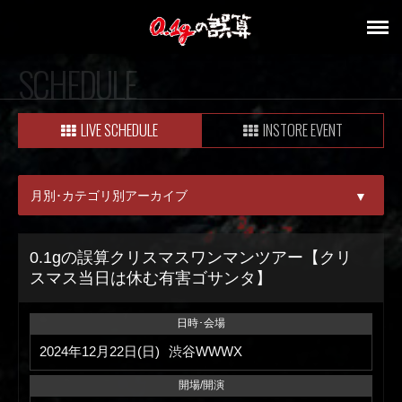
SCHEDULE
LIVE SCHEDULE
INSTORE EVENT
月別･カテゴリ別アーカイブ
▼
ALL
0.1gの誤算クリスマスワンマンツアー【クリ
スマス当日は休む有害ゴサンタ】
08月
09月
日時･会場
2024年12月22日(日)
渋谷WWWX
開場/開演