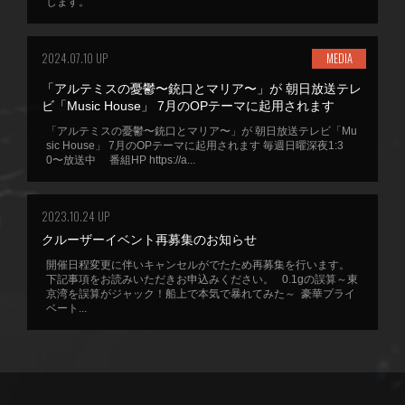
します。
2024.07.10 UP
MEDIA
「アルテミスの憂鬱〜銃口とマリア〜」が 朝日放送テレ
ビ「Music House」 7月のOPテーマに起用されます
「アルテミスの憂鬱〜銃口とマリア〜」が 朝日放送テレビ「Mu
sic House」 7月のOPテーマに起用されます 毎週日曜深夜1:3
0〜放送中 番組HP https://a...
2023.10.24 UP
クルーザーイベント再募集のお知らせ
開催日程変更に伴いキャンセルがでたため再募集を行います。
下記事項をお読みいただきお申込みください。 0.1gの誤算～東
京湾を誤算がジャック！船上で本気で暴れてみた～ 豪華プライ
ベート...