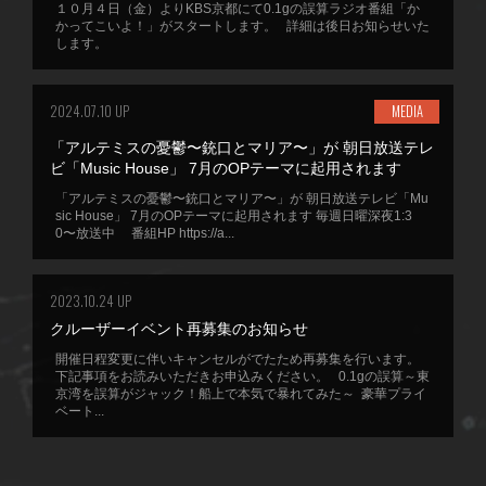
１０月４日（金）よりKBS京都にて0.1gの誤算ラジオ番組「か
かってこいよ！」がスタートします。 詳細は後日お知らせいた
します。
2024.07.10 UP
MEDIA
「アルテミスの憂鬱〜銃口とマリア〜」が 朝日放送テレ
ビ「Music House」 7月のOPテーマに起用されます
「アルテミスの憂鬱〜銃口とマリア〜」が 朝日放送テレビ「Mu
sic House」 7月のOPテーマに起用されます 毎週日曜深夜1:3
0〜放送中 番組HP https://a...
2023.10.24 UP
クルーザーイベント再募集のお知らせ
開催日程変更に伴いキャンセルがでたため再募集を行います。
下記事項をお読みいただきお申込みください。 0.1gの誤算～東
京湾を誤算がジャック！船上で本気で暴れてみた～ 豪華プライ
ベート...