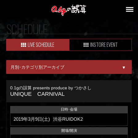
SCHEDULE
LIVE SCHEDULE
INSTORE EVENT
月別･カテゴリ別アーカイブ
▼
ALL
0.1gの誤算 presents produce by つかさし
UNIQUE CARNIVAL
08月
09月
日時･会場
2019年3月9日(土)
渋谷RUIDOK2
開場/開演