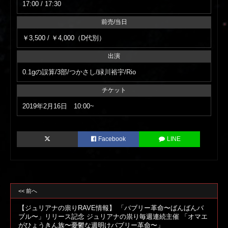
17:00 / 17:30
前売/当日
￥3,500 / ￥4,000（D代別）
出演
0.1gの誤算/3部/つかさし/緑川裕宇/Rio
チケット
2019年2月16日 10:00~
Facebook
LINE
<< 前へ
【ジュリアナの祟りRAVE情報】 「バブリー革命〜ばんばんバ
ブル〜」リリース記念 ジュリアナの祟り毎週連続主催 「オマエ
がひょうきん族〜憂鬱な週明けバブリー革命〜」