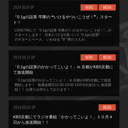
2024.10.01 UP
NEWS
MEDIA
『0.1gの誤算 竿隊の ❝いけるやついこうぜ！❞』スター
ト！
LOVE FMにて「0.1gの誤算 竿隊の"いけるやついこうぜ！"」が
スタートします！ 日本1バズるV系バンド "0.1gの誤算" ・・・
のギターとベース、 いわゆる "竿" 隊の３人が...
2024.09.27 UP
NEWS
MEDIA
「0.1gの誤算のかかってこいよ！」in 京都がKBS京都に
て放送開始
「0.1gの誤算のかかってこいよ！」in 京都がKBS京都にて放送
開始します！ 毎週金曜日22:30-23:00 10月4日(金)から 放送開
始！！ お便りお待ちしております！...
2024.09.02 UP
MEDIA
KBS京都にてラジオ番組「かかってこいよ！」１０月４
日から放送開始！！