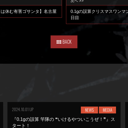
次へ >>
日は休む有害ゴサンタ】名古屋
0.1gの誤算クリスマスワン
日目
BACK
2024.10.01 UP
NEWS
MEDIA
『0.1gの誤算 竿隊の ❝いけるやついこうぜ！❞』ス
タート！