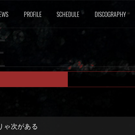
EWS
PROFILE
SCHEDULE
DISCOGRAPHY
E
りゃ次がある