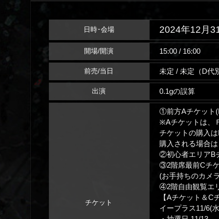
2024年12月3
日時･会場
15:00 / 16:00
開場/開演
未定 / 未定（D代
前売/当日
0.1gの誤算
出演
①前方Aチケット(F
※Aチケットは、
チケットの購入は
購入される場合は
②初心者エリアBチ
③2階席最前Cチケッ
(お手持ちのカメ
④2階自由観覧エリ
【Aチケット＆C
チケット
イープラス11/6(水)1
・抽選日 11/13