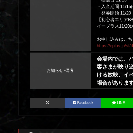
・入金期間 11/15(金
・発券開始 11/20
【初心者エリアB
イープラス11/20(水
お申し込みはこち
https://eplus.jp/
会場内では、
客さまが映り込
お知らせ･備考
ける放映、イ
場合がありま
Facebook
LINE