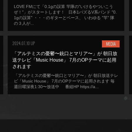
LOVE FMにて「0.1gの誤算 竿隊の"いけるやついこう
ぜ！"」がスタートします！ 日本1バズるV系バンド "0.
1gの誤算" ・・・のギターとベース、 いわゆる "竿" 隊
の３人が...
2024.07.10 UP
MEDIA
「アルテミスの憂鬱〜銃口とマリア〜」が 朝日放
送テレビ「Music House」 7月のOPテーマに起用
されます
「アルテミスの憂鬱〜銃口とマリア〜」が 朝日放送テレ
ビ「Music House」 7月のOPテーマに起用されます 毎
週日曜深夜1:30〜放送中 番組HP https://a...