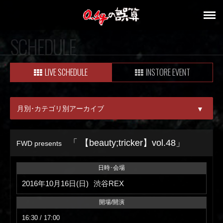
SCHEDULE
LIVE SCHEDULE
INSTORE EVENT
月別･カテゴリ別アーカイブ
▼
ALL
「 【beauty;tricker】vol.48」
FWD presents
08月
日時･会場
09月
2016年10月16日(日)
渋谷REX
開場/開演
16:30 / 17:00