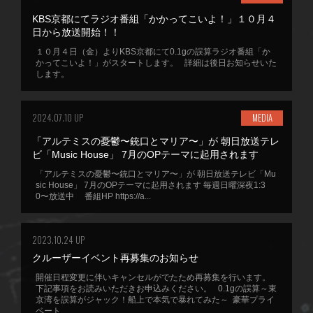
KBS京都にてラジオ番組「かかってこいよ！」１０月４
日から放送開始！！
１０月４日（金）よりKBS京都にて0.1gの誤算ラジオ番組「か
かってこいよ！」がスタートします。 詳細は後日お知らせいた
します。
2024.07.10 UP
MEDIA
「アルテミスの憂鬱〜銃口とマリア〜」が 朝日放送テレ
ビ「Music House」 7月のOPテーマに起用されます
「アルテミスの憂鬱〜銃口とマリア〜」が 朝日放送テレビ「Mu
sic House」 7月のOPテーマに起用されます 毎週日曜深夜1:3
0〜放送中 番組HP https://a...
2023.10.24 UP
クルーザーイベント再募集のお知らせ
開催日程変更に伴いキャンセルがでたため再募集を行います。
下記事項をお読みいただきお申込みください。 0.1gの誤算～東
京湾を誤算がジャック！船上で本気で暴れてみた～ 豪華プライ
ベート...