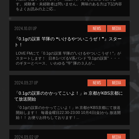
す。 経験者・未経験者は問いません。 興味のある方は下記内容
をよくお読みの上ご応...
2024.10.01 UP
NEWS
MEDIA
『0.1gの誤算 竿隊の ❝いけるやついこうぜ！❞』スター
ト！
LOVE FMにて「0.1gの誤算 竿隊の"いけるやついこうぜ！"」が
スタートします！ 日本1バズるV系バンド "0.1gの誤算" ・・・
のギターとベース、 いわゆる "竿" 隊の３人が...
2024.09.27 UP
NEWS
MEDIA
「0.1gの誤算のかかってこいよ！」in 京都がKBS京都に
て放送開始
「0.1gの誤算のかかってこいよ！」in 京都がKBS京都にて放送
開始します！ 毎週金曜日22:30-23:00 10月4日(金)から 放送開
始！！ お便りお待ちしております！...
2024.09.02 UP
MEDIA