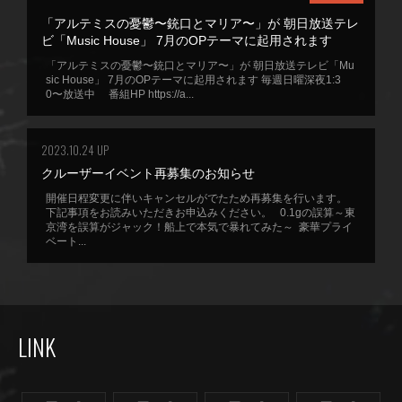
「アルテミスの憂鬱〜銃口とマリア〜」が 朝日放送テレ
ビ「Music House」 7月のOPテーマに起用されます
「アルテミスの憂鬱〜銃口とマリア〜」が 朝日放送テレビ「Mu
sic House」 7月のOPテーマに起用されます 毎週日曜深夜1:3
0〜放送中 番組HP https://a...
2023.10.24 UP
クルーザーイベント再募集のお知らせ
開催日程変更に伴いキャンセルがでたため再募集を行います。
下記事項をお読みいただきお申込みください。 0.1gの誤算～東
京湾を誤算がジャック！船上で本気で暴れてみた～ 豪華プライ
ベート...
LINK