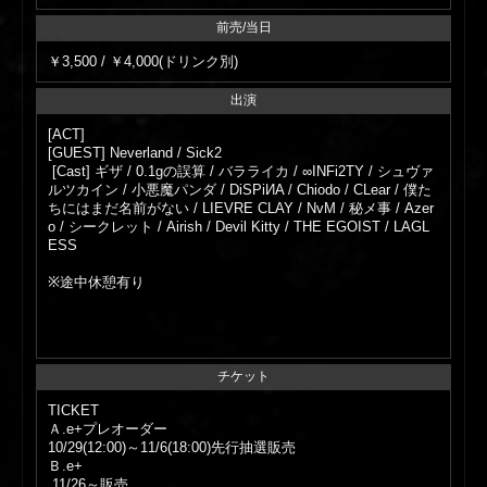
前売/当日
￥3,500 / ￥4,000(ドリンク別)
出演
[ACT]
[GUEST] Neverland / Sick2
[Cast] ギザ / 0.1gの誤算 / バラライカ / ∞INFi2TY / シュヴァ
ルツカイン / 小悪魔パンダ / DiSPiИA / Chiodo / CLear / 僕た
ちにはまだ名前がない / LIEVRE CLAY / NvM / 秘メ事 / Azer
o / シークレット / Airish / Devil Kitty / THE EGOIST / LAGL
ESS
※途中休憩有り
チケット
TICKET
Ａ.e+プレオーダー
10/29(12:00)～11/6(18:00)先行抽選販売
Ｂ.e+
11/26～販売