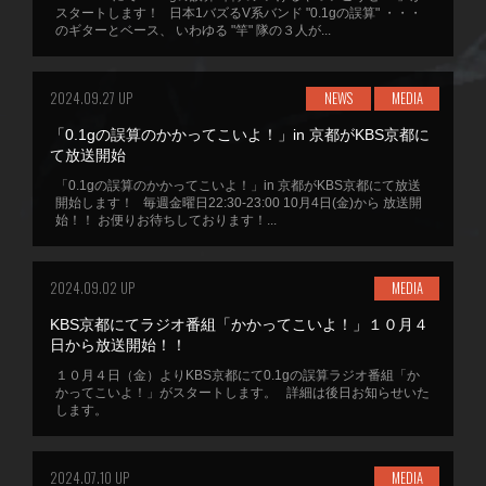
スタートします！ 日本1バズるV系バンド "0.1gの誤算" ・・・
のギターとベース、 いわゆる "竿" 隊の３人が...
2024.09.27 UP
NEWS
MEDIA
「0.1gの誤算のかかってこいよ！」in 京都がKBS京都に
て放送開始
「0.1gの誤算のかかってこいよ！」in 京都がKBS京都にて放送
開始します！ 毎週金曜日22:30-23:00 10月4日(金)から 放送開
始！！ お便りお待ちしております！...
2024.09.02 UP
MEDIA
KBS京都にてラジオ番組「かかってこいよ！」１０月４
日から放送開始！！
１０月４日（金）よりKBS京都にて0.1gの誤算ラジオ番組「か
かってこいよ！」がスタートします。 詳細は後日お知らせいた
します。
2024.07.10 UP
MEDIA