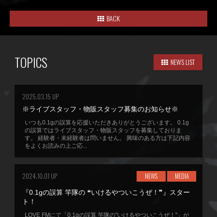
BACK
TOPICS
NEWS LIST
2025.03.15 UP
※ライブスタッフ・物販スタッフ募集のお知らせ※
いつも0.1gの誤算を応援いただきありがとうございます。 0.1g
の誤算ではライブスタッフ・物販スタッフを募集しておりま
す。 経験者・未経験者は問いません。 興味のある方は下記内容
をよくお読みの上ご応...
2024.10.01 UP
NEWS
MEDIA
『0.1gの誤算 竿隊の ❝いけるやついこうぜ！❞』スター
ト！
LOVE FMにて「0.1gの誤算 竿隊の"いけるやついこうぜ！"」が