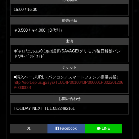
16:00 / 16:30
前売/当日
￥3,500 / ￥4,000（D代別）
出演
ギャロ/エルム/0.1gの誤算/SAVAGE/グリモア/後日解禁バン
ド/ﾒﾘｰﾊﾞｯﾄﾞｴﾝﾄﾞ
チケット
■購入ページURL（パソコン／スマートフォン／携帯共通）
http://sort.eplus.jp/sys/T1U14P0010843P006001P002201206
P0030001
お問い合わせ
HOLIDAY NEXT TEL:0522492161
Facebook
LINE