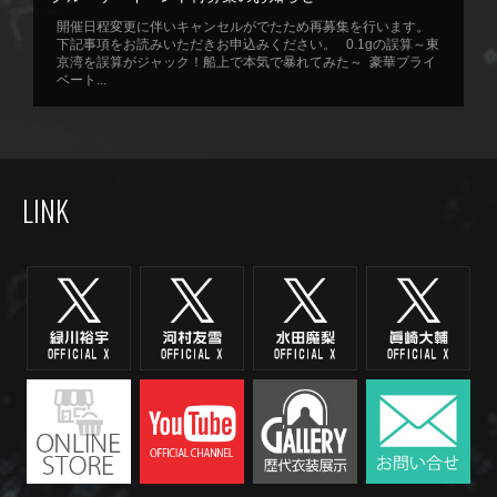
開催日程変更に伴いキャンセルがでたため再募集を行います。
下記事項をお読みいただきお申込みください。 0.1gの誤算～東
京湾を誤算がジャック！船上で本気で暴れてみた～ 豪華プライ
ベート...
LINK