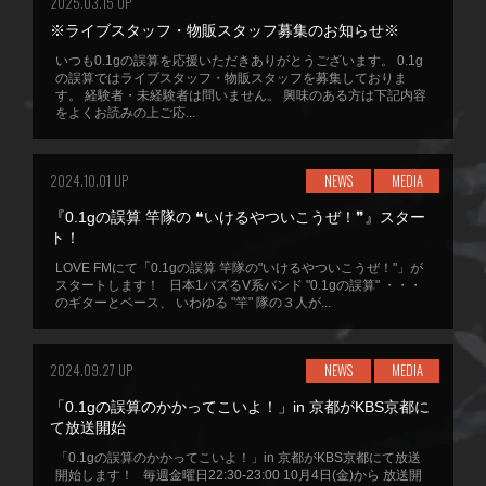
2025.03.15 UP
※ライブスタッフ・物販スタッフ募集のお知らせ※
いつも0.1gの誤算を応援いただきありがとうございます。 0.1g
の誤算ではライブスタッフ・物販スタッフを募集しておりま
す。 経験者・未経験者は問いません。 興味のある方は下記内容
をよくお読みの上ご応...
2024.10.01 UP
NEWS
MEDIA
『0.1gの誤算 竿隊の ❝いけるやついこうぜ！❞』スター
ト！
LOVE FMにて「0.1gの誤算 竿隊の"いけるやついこうぜ！"」が
スタートします！ 日本1バズるV系バンド "0.1gの誤算" ・・・
のギターとベース、 いわゆる "竿" 隊の３人が...
2024.09.27 UP
NEWS
MEDIA
「0.1gの誤算のかかってこいよ！」in 京都がKBS京都に
て放送開始
「0.1gの誤算のかかってこいよ！」in 京都がKBS京都にて放送
開始します！ 毎週金曜日22:30-23:00 10月4日(金)から 放送開