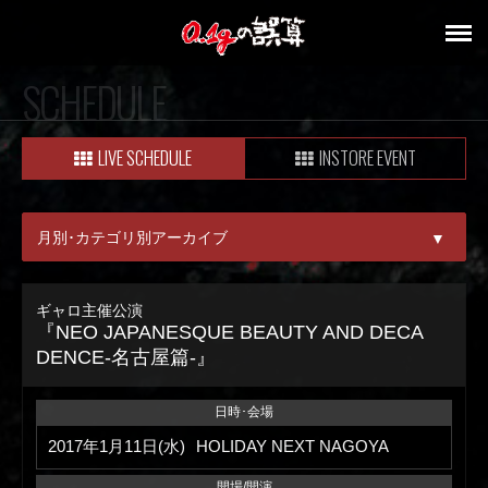
SCHEDULE
LIVE SCHEDULE
INSTORE EVENT
月別･カテゴリ別アーカイブ
▼
ALL
ギャロ主催公演
『NEO JAPANESQUE BEAUTY AND DECA
08月
DENCE-名古屋篇-』
09月
日時･会場
2017年1月11日(水)
HOLIDAY NEXT NAGOYA
開場/開演