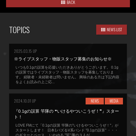
BACK
TOPICS
NEWS LIST
2025.03.15 UP
※ライブスタッフ・物販スタッフ募集のお知らせ※
いつも0.1gの誤算を応援いただきありがとうございます。 0.1g
の誤算ではライブスタッフ・物販スタッフを募集しておりま
す。 経験者・未経験者は問いません。 興味のある方は下記内容
をよくお読みの上ご応...
2024.10.01 UP
NEWS
MEDIA
『0.1gの誤算 竿隊の ❝いけるやついこうぜ！❞』スター
ト！
LOVE FMにて「0.1gの誤算 竿隊の"いけるやついこうぜ！"」が
スタートします！ 日本1バズるV系バンド "0.1gの誤算" ・・・
のギターとベース、 いわゆる "竿" 隊の３人が...