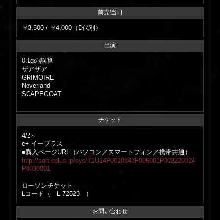
前売/当日
￥3,500 / ￥4,000（D代別）
出演
0.1gの誤算
ザアザア
GRIMOIRE
Neverland
SCAPEGOAT
チケット
4/2～
e+ イープラス
■購入ページURL（パソコン／スマートフォン／携帯共通）
http://sort.eplus.jp/sys/T1U14P0010843P006001P002220324
P0030001
ローソンチケット
Lコード（ L-72523 ）
お問い合わせ