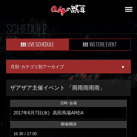
SCHEDULE
LIVE SCHEDULE
INSTORE EVENT
月別･カテゴリ別アーカイブ
▼
ALL
ザアザア主催イベント 「雨雨雨雨雨」
08月
日時･会場
09月
2017年6月7日(水)
高田馬場AREA
開場/開演
16:30 / 17:00