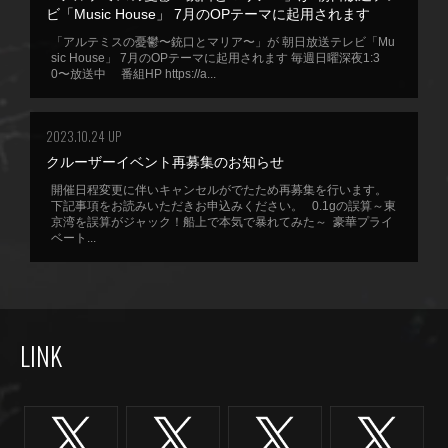
ビ「Music House」 7月のOPテーマに起用されます
「アルテミスの憂鬱〜銃口とマリア〜」が 朝日放送テレビ「Mu
sic House」 7月のOPテーマに起用されます 毎週日曜深夜1:3
0〜放送中 番組HP https://a...
2023.10.24 UP
クルーザーイベント再募集のお知らせ
開催日程変更に伴いキャンセルがでたため再募集を行います。
下記事項をお読みいただきお申込みください。 0.1gの誤算～東
京湾を誤算がジャック！船上で本気で暴れてみた～ 豪華プライ
ベート...
LINK