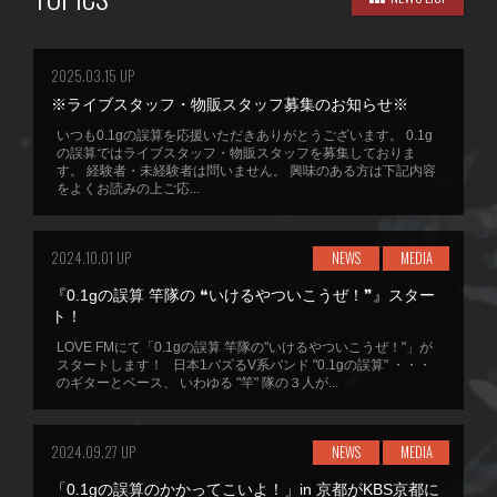
2025.03.15 UP
※ライブスタッフ・物販スタッフ募集のお知らせ※
いつも0.1gの誤算を応援いただきありがとうございます。 0.1g
の誤算ではライブスタッフ・物販スタッフを募集しておりま
す。 経験者・未経験者は問いません。 興味のある方は下記内容
をよくお読みの上ご応...
2024.10.01 UP
NEWS
MEDIA
『0.1gの誤算 竿隊の ❝いけるやついこうぜ！❞』スター
ト！
LOVE FMにて「0.1gの誤算 竿隊の"いけるやついこうぜ！"」が
スタートします！ 日本1バズるV系バンド "0.1gの誤算" ・・・
のギターとベース、 いわゆる "竿" 隊の３人が...
2024.09.27 UP
NEWS
MEDIA
「0.1gの誤算のかかってこいよ！」in 京都がKBS京都に