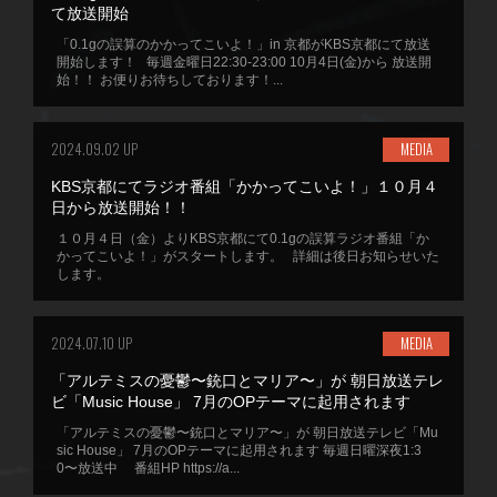
て放送開始
「0.1gの誤算のかかってこいよ！」in 京都がKBS京都にて放送
開始します！ 毎週金曜日22:30-23:00 10月4日(金)から 放送開
始！！ お便りお待ちしております！...
2024.09.02 UP
MEDIA
KBS京都にてラジオ番組「かかってこいよ！」１０月４
日から放送開始！！
１０月４日（金）よりKBS京都にて0.1gの誤算ラジオ番組「か
かってこいよ！」がスタートします。 詳細は後日お知らせいた
します。
2024.07.10 UP
MEDIA
「アルテミスの憂鬱〜銃口とマリア〜」が 朝日放送テレ
ビ「Music House」 7月のOPテーマに起用されます
「アルテミスの憂鬱〜銃口とマリア〜」が 朝日放送テレビ「Mu
sic House」 7月のOPテーマに起用されます 毎週日曜深夜1:3
0〜放送中 番組HP https://a...