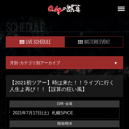
SCHEDULE
LIVE SCHEDULE
INSTORE EVENT
月別･カテゴリ別アーカイブ
▼
ALL
【2021初ツアー】時は来た！！ライブに行く
人生よ再び！！【誤算の狂い風】
08月
09月
日時･会場
2021年7月17日(土)
札幌SPiCE
開場/開演