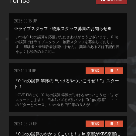
2025.03.15 UP
※ライブスタッフ・物販スタッフ募集のお知らせ※
いつも0.1gの誤算を応援いただきありがとうございます。 0.1g
の誤算ではライブスタッフ・物販スタッフを募集しておりま
す。 経験者・未経験者は問いません。 興味のある方は下記内容
をよくお読みの上ご応...
2024.10.01 UP
NEWS
MEDIA
『0.1gの誤算 竿隊の ❝いけるやついこうぜ！❞』スター
ト！
LOVE FMにて「0.1gの誤算 竿隊の"いけるやついこうぜ！"」が
スタートします！ 日本1バズるV系バンド "0.1gの誤算" ・・・
のギターとベース、 いわゆる "竿" 隊の３人が...
2024.09.27 UP
NEWS
MEDIA
「0.1gの誤算のかかってこいよ！」in 京都がKBS京都に