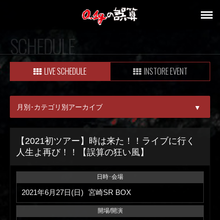
SCHEDULE
LIVE SCHEDULE
INSTORE EVENT
月別･カテゴリ別アーカイブ
▼
ALL
【2021初ツアー】時は来た！！ライブに行く
人生よ再び！！【誤算の狂い風】
08月
09月
日時･会場
2021年6月27日(日)
宮崎SR BOX
開場/開演