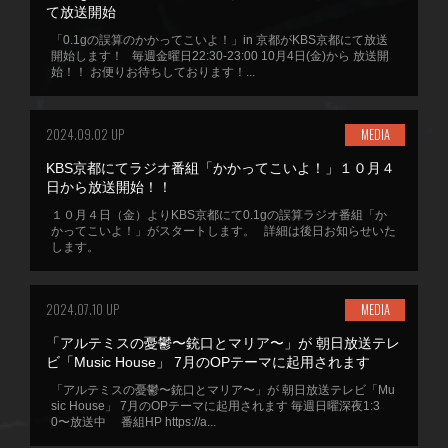
て放送開始
「0.1gの誤算のかかってこいよ！」in 京都がKBS京都にて放送
開始します！ 毎週金曜日22:30-23:00 10月4日(金)から 放送開
始！！ お便りお待ちしております！...
2024.09.02 UP
MEDIA
KBS京都にてラジオ番組「かかってこいよ！」１０月４
日から放送開始！！
１０月４日（金）よりKBS京都にて0.1gの誤算ラジオ番組「か
かってこいよ！」がスタートします。 詳細は後日お知らせいた
します。
2024.07.10 UP
MEDIA
「アルテミスの憂鬱〜銃口とマリア〜」が 朝日放送テレ
ビ「Music House」 7月のOPテーマに起用されます
「アルテミスの憂鬱〜銃口とマリア〜」が 朝日放送テレビ「Mu
sic House」 7月のOPテーマに起用されます 毎週日曜深夜1:3
0〜放送中 番組HP https://a...