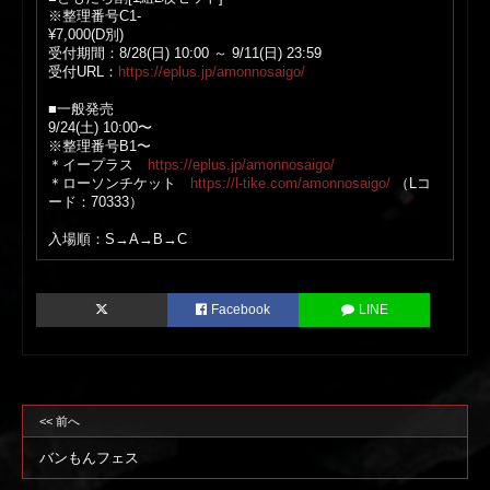
※整理番号C1-
¥7,000(D別)
受付期間：8/28(日) 10:00 ～ 9/11(日) 23:59
受付URL：
https://eplus.jp/amonnosaigo/
■一般発売
9/24(土) 10:00〜
※整理番号B1〜
＊イープラス
https://eplus.jp/amonnosaigo/
＊ローソンチケット
https://l-tike.com/amonnosaigo/
（Lコ
ード：70333）
入場順：S→A→B→C
Facebook
LINE
<< 前へ
バンもんフェス