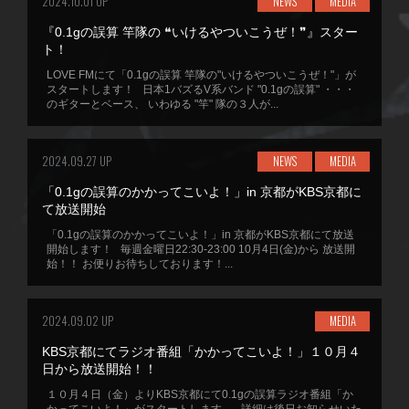
2024.10.01 UP
NEWS
MEDIA
『0.1gの誤算 竿隊の ❝いけるやついこうぜ！❞』スター
ト！
LOVE FMにて「0.1gの誤算 竿隊の"いけるやついこうぜ！"」が
スタートします！ 日本1バズるV系バンド "0.1gの誤算" ・・・
のギターとベース、 いわゆる "竿" 隊の３人が...
2024.09.27 UP
NEWS
MEDIA
「0.1gの誤算のかかってこいよ！」in 京都がKBS京都に
て放送開始
「0.1gの誤算のかかってこいよ！」in 京都がKBS京都にて放送
開始します！ 毎週金曜日22:30-23:00 10月4日(金)から 放送開
始！！ お便りお待ちしております！...
2024.09.02 UP
MEDIA
KBS京都にてラジオ番組「かかってこいよ！」１０月４
日から放送開始！！
１０月４日（金）よりKBS京都にて0.1gの誤算ラジオ番組「か