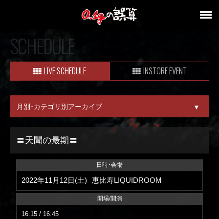
SCHEDULE
LIVE SCHEDULE
INSTORE EVENT
月別･カテゴリ別アーカイブ
▼
ALL
〓天聞の最期〓
08月
日時･会場
09月
2022年11月12日(土)
恵比寿LIQUIDROOM
開場/開演
16:15 / 16:45