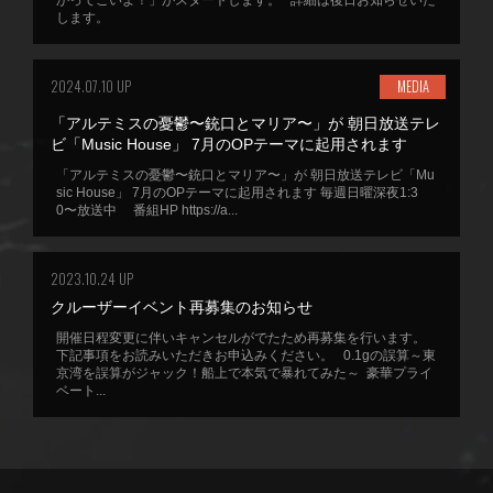
かってこいよ！」がスタートします。 詳細は後日お知らせいた
します。
2024.07.10 UP
MEDIA
「アルテミスの憂鬱〜銃口とマリア〜」が 朝日放送テレ
ビ「Music House」 7月のOPテーマに起用されます
「アルテミスの憂鬱〜銃口とマリア〜」が 朝日放送テレビ「Mu
sic House」 7月のOPテーマに起用されます 毎週日曜深夜1:3
0〜放送中 番組HP https://a...
2023.10.24 UP
クルーザーイベント再募集のお知らせ
開催日程変更に伴いキャンセルがでたため再募集を行います。
下記事項をお読みいただきお申込みください。 0.1gの誤算～東
京湾を誤算がジャック！船上で本気で暴れてみた～ 豪華プライ
ベート...