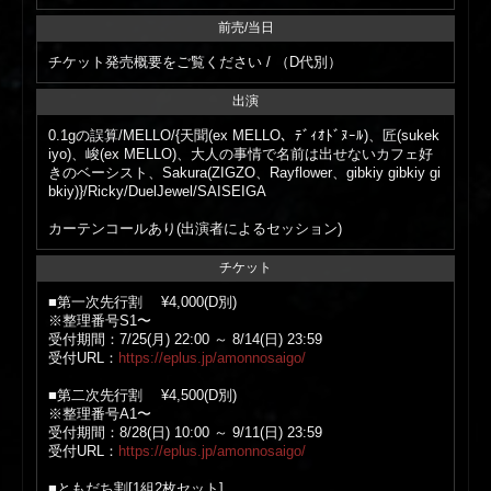
前売/当日
チケット発売概要をご覧ください / （D代別）
出演
0.1gの誤算/MELLO/{天聞(ex MELLO、ﾃﾞｨｵﾄﾞﾇｰﾙ)、匠(sukek
iyo)、峻(ex MELLO)、大人の事情で名前は出せないカフェ好
きのベーシスト、Sakura(ZIGZO、Rayflower、gibkiy gibkiy gi
bkiy)}/Ricky/DuelJewel/SAISEIGA
カーテンコールあり(出演者によるセッション)
チケット
■第一次先行割 ¥4,000(D別)
※整理番号S1〜
受付期間：7/25(月) 22:00 ～ 8/14(日) 23:59
受付URL：
https://eplus.jp/amonnosaigo/
■第二次先行割 ¥4,500(D別)
※整理番号A1〜
受付期間：8/28(日) 10:00 ～ 9/11(日) 23:59
受付URL：
https://eplus.jp/amonnosaigo/
■ともだち割[1組2枚セット]