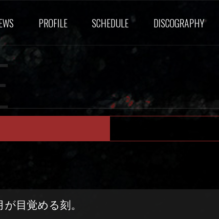
EWS
PROFILE
SCHEDULE
DISCOGRAPHY
E
月が目覚める刻。