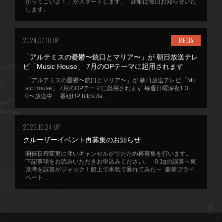
かってこいよ！」がスタートします。 詳細は後日お知らせいた
します。
2024.07.10 UP
MEDIA
「アルテミスの憂鬱〜銃口とマリア〜」が 朝日放送テレ
ビ「Music House」 7月のOPテーマに起用されます
「アルテミスの憂鬱〜銃口とマリア〜」が 朝日放送テレビ「Mu
sic House」 7月のOPテーマに起用されます 毎週日曜深夜1:3
0〜放送中 番組HP https://a...
2023.10.24 UP
クルーザーイベント再募集のお知らせ
開催日程変更に伴いキャンセルがでたため再募集を行います。
下記事項をお読みいただきお申込みください。 0.1gの誤算～東
京湾を誤算がジャック！船上で本気で暴れてみた～ 豪華プライ
ベート...