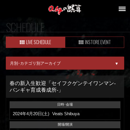
SCHEDULE
LIVE SCHEDULE
INSTORE EVENT
月別･カテゴリ別アーカイブ
▼
ALL
春の新入生歓迎「セイフクゲンテイワンマン-
バンギャ育成養成所-」
08月
09月
日時･会場
2024年4月20日(土)
Veats Shibuya
開場/開演