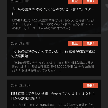
2024.10.01 UP
NEWS
MEDIA
『0.1gの誤算 竿隊の ❝いけるやついこうぜ！❞』スター
ト！
LOVE FMにて「0.1gの誤算 竿隊の"いけるやついこうぜ！"」が
スタートします！ 日本1バズるV系バンド "0.1gの誤算" ・・・
のギターとベース、 いわゆる "竿" 隊の３人が...
2024.09.27 UP
NEWS
MEDIA
「0.1gの誤算のかかってこいよ！」in 京都がKBS京都に
て放送開始
「0.1gの誤算のかかってこいよ！」in 京都がKBS京都にて放送
開始します！ 毎週金曜日22:30-23:00 10月4日(金)から 放送開
始！！ お便りお待ちしております！...
2024.09.02 UP
MEDIA
KBS京都にてラジオ番組「かかってこいよ！」１０月４
日から放送開始！！
１０月４日（金）よりKBS京都にて0.1gの誤算ラジオ番組「か