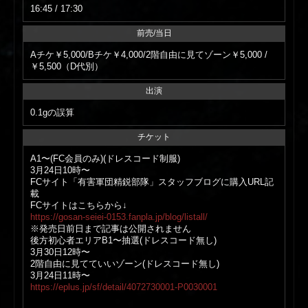
16:45 / 17:30
前売/当日
Aチケ￥5,000/Bチケ￥4,000/2階自由に見てゾーン￥5,000 /
￥5,500（D代別）
出演
0.1gの誤算
チケット
A1〜(FC会員のみ)(ドレスコード制服)
3月24日10時〜
FCサイト「有害軍団精鋭部隊」スタッフブログに購入URL記
載
FCサイトはこちらから↓
https://gosan-seiei-0153.fanpla.jp/blog/listall/
※発売日前日まで記事は公開されません
後方初心者エリアB1〜抽選(ドレスコード無し)
3月30日12時〜
2階自由に見てていいゾーン(ドレスコード無し)
3月24日11時〜
https://eplus.jp/sf/detail/4072730001-P0030001