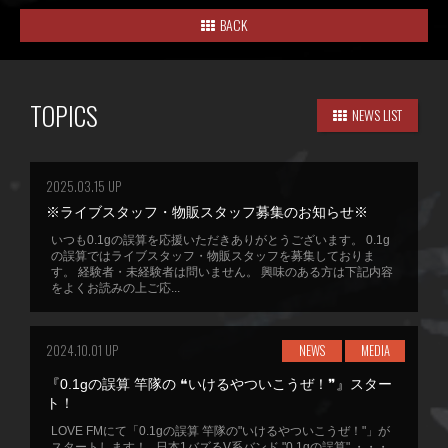
BACK
TOPICS
NEWS LIST
2025.03.15 UP
※ライブスタッフ・物販スタッフ募集のお知らせ※
いつも0.1gの誤算を応援いただきありがとうございます。 0.1g
の誤算ではライブスタッフ・物販スタッフを募集しておりま
す。 経験者・未経験者は問いません。 興味のある方は下記内容
をよくお読みの上ご応...
2024.10.01 UP
NEWS
MEDIA
『0.1gの誤算 竿隊の ❝いけるやついこうぜ！❞』スター
ト！
LOVE FMにて「0.1gの誤算 竿隊の"いけるやついこうぜ！"」が
スタートします！ 日本1バズるV系バンド "0.1gの誤算" ・・・