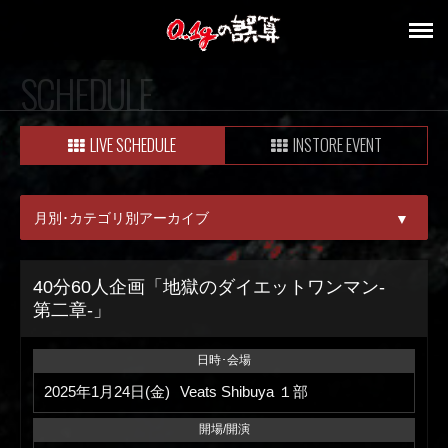
SCHEDULE
LIVE SCHEDULE
INSTORE EVENT
月別･カテゴリ別アーカイブ
▼
ALL
40分60人企画「地獄のダイエットワンマン-
第二章-」
08月
09月
日時･会場
2025年1月24日(金)
Veats Shibuya １部
開場/開演