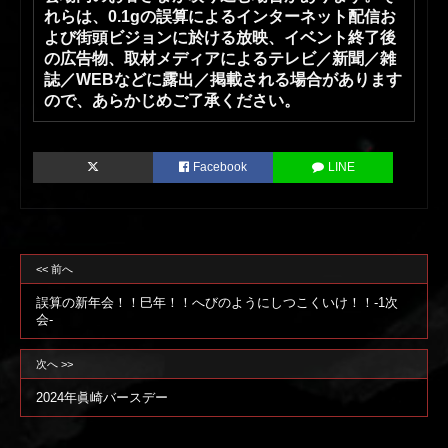
れらは、0.1gの誤算によるインターネット配信お
よび街頭ビジョンに於ける放映、イベント終了後
の広告物、取材メディアによるテレビ／新聞／雑
誌／WEBなどに露出／掲載される場合があります
ので、あらかじめご了承ください。
Facebook
LINE
<< 前へ
誤算の新年会！！巳年！！へびのようにしつこくいけ！！-1次
会-
次へ >>
2024年眞崎バースデー