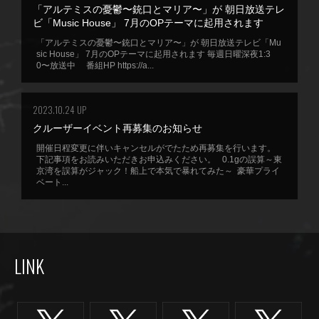
「アルテミスの憂鬱〜銃口とマリア〜」が 朝日放送テレ
ビ「Music House」 7月のOPテーマに起用されます
「アルテミスの憂鬱〜銃口とマリア〜」が 朝日放送テレビ「Mu
sic House」 7月のOPテーマに起用されます 毎週日曜深夜1:3
0〜放送中 番組HP https://a...
2023.10.24 UP
クルーザーイベント再募集のお知らせ
開催日程変更に伴いキャンセルがでたため再募集を行います。
下記事項をお読みいただきお申込みください。 0.1gの誤算～東
京湾を誤算がジャック！船上で本気で暴れてみた～ 豪華プライ
ベート...
LINK