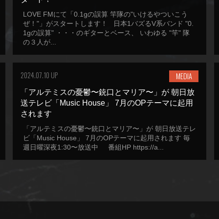
LOVE FMにて「0.1gの誤算 竿隊の"いけるやついこう
ぜ！"」がスタートします！ 日本1バズるV系バンド "0.
1gの誤算" ・・・のギターとベース、 いわゆる "竿" 隊
の３人が...
2024.07.10 UP
MEDIA
「アルテミスの憂鬱〜銃口とマリア〜」が 朝日放
送テレビ「Music House」 7月のOPテーマに起用
されます
「アルテミスの憂鬱〜銃口とマリア〜」が 朝日放送テレ
ビ「Music House」 7月のOPテーマに起用されます 毎
週日曜深夜1:30〜放送中 番組HP https://a...