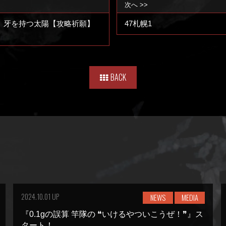
次へ >>
DC】牙を持つ太陽【攻略祈願】
47札幌1
BACK
2024.10.01 UP
NEWS
MEDIA
『0.1gの誤算 竿隊の ❝いけるやついこうぜ！❞』ス
タート！