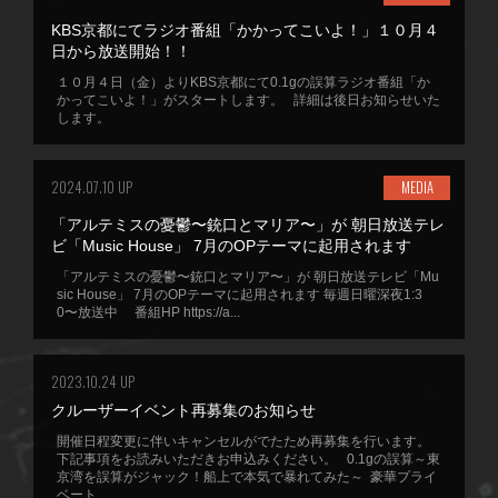
KBS京都にてラジオ番組「かかってこいよ！」１０月４
日から放送開始！！
１０月４日（金）よりKBS京都にて0.1gの誤算ラジオ番組「か
かってこいよ！」がスタートします。 詳細は後日お知らせいた
します。
2024.07.10 UP
MEDIA
「アルテミスの憂鬱〜銃口とマリア〜」が 朝日放送テレ
ビ「Music House」 7月のOPテーマに起用されます
「アルテミスの憂鬱〜銃口とマリア〜」が 朝日放送テレビ「Mu
sic House」 7月のOPテーマに起用されます 毎週日曜深夜1:3
0〜放送中 番組HP https://a...
2023.10.24 UP
クルーザーイベント再募集のお知らせ
開催日程変更に伴いキャンセルがでたため再募集を行います。
下記事項をお読みいただきお申込みください。 0.1gの誤算～東
京湾を誤算がジャック！船上で本気で暴れてみた～ 豪華プライ
ベート...