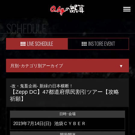
SCHEDULE
LIVE SCHEDULE
INSTORE EVENT
月別･カテゴリ別アーカイブ
▼
ALL
-改・鬼畜企画- 新緑の日本横断！
【Zepp DC】47都道府県民割引ツアー【攻略
08月
祈願】
09月
日時･会場
2019年7月14日(日)
池袋ＣＹＢＥＲ
開場/開演