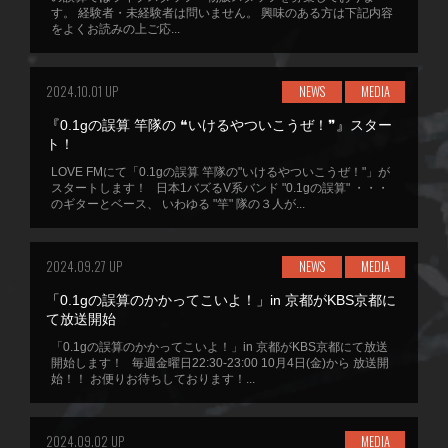
す。 経験者・未経験者は問いません。 興味のある方は下記内容
をよくお読みの上ご応...
2024.10.01 UP
NEWS
MEDIA
『0.1gの誤算 竿隊の ❝いけるやついこうぜ！❞』スター
ト！
LOVE FMにて「0.1gの誤算 竿隊の"いけるやついこうぜ！"」が
スタートします！ 日本1バズるV系バンド "0.1gの誤算" ・・・
のギターとベース、 いわゆる "竿" 隊の３人が...
2024.09.27 UP
NEWS
MEDIA
「0.1gの誤算のかかってこいよ！」in 京都がKBS京都に
て放送開始
「0.1gの誤算のかかってこいよ！」in 京都がKBS京都にて放送
開始します！ 毎週金曜日22:30-23:00 10月4日(金)から 放送開
始！！ お便りお待ちしております！...
2024.09.02 UP
MEDIA