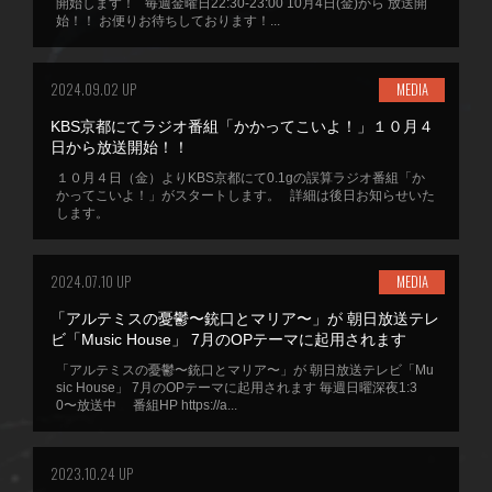
開始します！ 毎週金曜日22:30-23:00 10月4日(金)から 放送開
始！！ お便りお待ちしております！...
2024.09.02 UP
MEDIA
KBS京都にてラジオ番組「かかってこいよ！」１０月４
日から放送開始！！
１０月４日（金）よりKBS京都にて0.1gの誤算ラジオ番組「か
かってこいよ！」がスタートします。 詳細は後日お知らせいた
します。
2024.07.10 UP
MEDIA
「アルテミスの憂鬱〜銃口とマリア〜」が 朝日放送テレ
ビ「Music House」 7月のOPテーマに起用されます
「アルテミスの憂鬱〜銃口とマリア〜」が 朝日放送テレビ「Mu
sic House」 7月のOPテーマに起用されます 毎週日曜深夜1:3
0〜放送中 番組HP https://a...
2023.10.24 UP