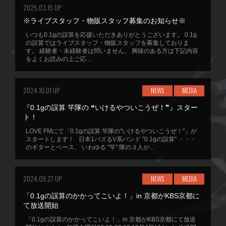
2025.03.15 UP
※ライブスタッフ・物販スタッフ募集のお知らせ※
いつも0.1gの誤算を応援いただきありがとうございます。 0.1g
の誤算ではライブスタッフ・物販スタッフを募集しておりま
す。 経験者・未経験者は問いません。 興味のある方は下記内容
をよくお読みの上ご応...
2024.10.01 UP
NEWS
MEDIA
『0.1gの誤算 竿隊の ❝いけるやついこうぜ！❞』スター
ト！
LOVE FMにて「0.1gの誤算 竿隊の"いけるやついこうぜ！"」が
スタートします！ 日本1バズるV系バンド "0.1gの誤算" ・・・
のギターとベース、 いわゆる "竿" 隊の３人が...
2024.09.27 UP
NEWS
MEDIA
「0.1gの誤算のかかってこいよ！」in 京都がKBS京都に
て放送開始
「0.1gの誤算のかかってこいよ！」in 京都がKBS京都にて放送