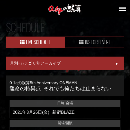
SCHEDULE
LIVE SCHEDULE
INSTORE EVENT
月別･カテゴリ別アーカイブ
▼
ALL
0.1gの誤算5th Anniversary ONEMAN
運命の特異点ｰそれでも俺たちは止まらないｰ
08月
09月
日時･会場
2021年3月26日(金)
新宿BLAZE
開場/開演