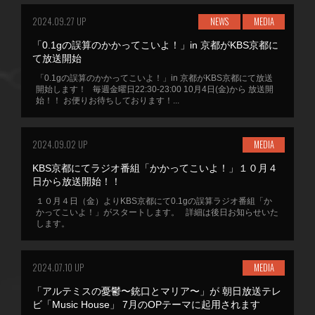
2024.09.27 UP
NEWS
MEDIA
「0.1gの誤算のかかってこいよ！」in 京都がKBS京都に
て放送開始
「0.1gの誤算のかかってこいよ！」in 京都がKBS京都にて放送
開始します！ 毎週金曜日22:30-23:00 10月4日(金)から 放送開
始！！ お便りお待ちしております！...
2024.09.02 UP
MEDIA
KBS京都にてラジオ番組「かかってこいよ！」１０月４
日から放送開始！！
１０月４日（金）よりKBS京都にて0.1gの誤算ラジオ番組「か
かってこいよ！」がスタートします。 詳細は後日お知らせいた
します。
2024.07.10 UP
MEDIA
「アルテミスの憂鬱〜銃口とマリア〜」が 朝日放送テレ
ビ「Music House」 7月のOPテーマに起用されます