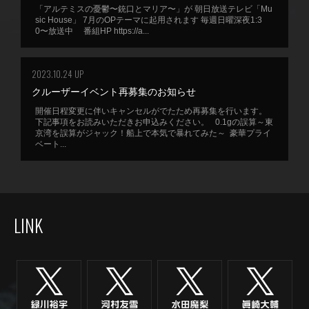
「アルテミスの憂鬱〜銃口とマリア〜」が 朝日放送テレビ「Mu
sic House」 7月のOPテーマに起用されます 毎週日曜深夜1:3
0〜放送中 番組HP https://a...
2023.10.24 UP
クルーザーイベント再募集のお知らせ
開催日程変更に伴いキャンセルがでたため再募集を行います。
下記事項をお読みいただきお申込みください。 0.1gの誤算～東
京湾を誤算がジャック！船上で本気で暴れてみた～ 豪華プライ
ベート...
LINK