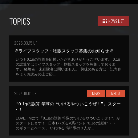
TOPICS
NEWS LIST
2025.03.15 UP
※ライブスタッフ・物販スタッフ募集のお知らせ※
いつも0.1gの誤算を応援いただきありがとうございます。 0.1g
の誤算ではライブスタッフ・物販スタッフを募集しておりま
す。 経験者・未経験者は問いません。 興味のある方は下記内容
をよくお読みの上ご応...
2024.10.01 UP
NEWS
MEDIA
『0.1gの誤算 竿隊の ❝いけるやついこうぜ！❞』スター
ト！
LOVE FMにて「0.1gの誤算 竿隊の"いけるやついこうぜ！"」が
スタートします！ 日本1バズるV系バンド "0.1gの誤算" ・・・
のギターとベース、 いわゆる "竿" 隊の３人が...