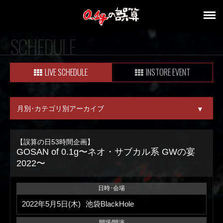
SCHEDULE
LIVE SCHEDULE
INSTORE EVENT
月別･カテゴリ別アーカイブ
▼
ALL
【誤算の日53時間企画】
GOSAN of 0.1g〜ネオ・サブカル系 GWの宴
08月
2022〜
09月
日時･会場
2022年5月5日(木)
池袋BlackHole
開場/開演