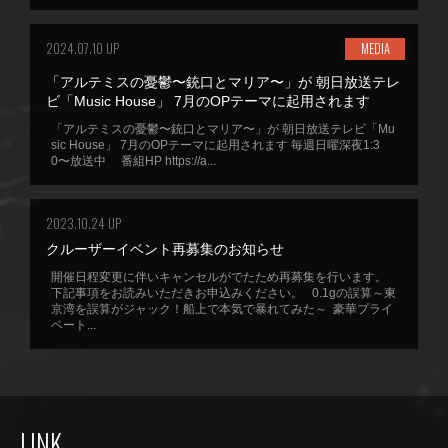
2024.07.10 UP
MEDIA
「アルテミスの憂鬱〜銃口とマリア〜」が 朝日放送テレ
ビ「Music House」 7月のOPテーマに起用されます
「アルテミスの憂鬱〜銃口とマリア〜」が 朝日放送テレビ「Mu
sic House」 7月のOPテーマに起用されます 毎週日曜深夜1:3
0〜放送中 番組HP https://a...
2023.10.24 UP
クルーザーイベント再募集のお知らせ
開催日程変更に伴いキャンセルがでたため再募集を行います。
下記事項をお読みいただきお申込みください。 0.1gの誤算～東
京湾を誤算がジャック！船上で本気で暴れてみた～ 豪華プライ
ベート...
LINK