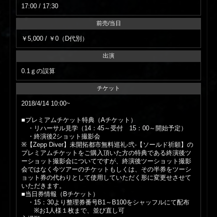
17:00 / 17:30
前売/当日
￥5,000 / ￥0（D代別）
出演
0.1ｇの誤算
チケット
2018/4/14 10:00~
■プレミアムチケット特典（Aチケット）
・リハーサル見学（14：45～受付 15：00～開始予定）
・終演後2ショット撮影会
※【Zepp Diver】未開拓都市無料巡礼-弐-【ソールド祈願】の
プレミアムチケットをご購入頂いた方の特典である終演後ツ
ーショット撮影会についてですが、終演後ツーショット撮影
会ではなく今ツアーのチケットもしくは、その半券をツーシ
ョット券の代わりとして使用していただく形に変更せさせて
いただきます。
■当日券情報（Bチケット）
・15：30より整理券番号B1～B100をシャッフルにて配布
※お1人様１枚まで、並び直し可