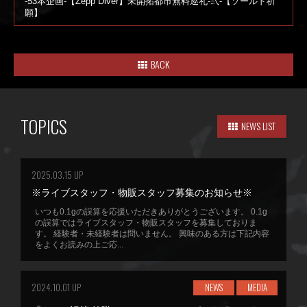
-53本企画-【Zepp Diver】未開拓都市無料巡礼-弐-【ソールド祈
願】
BACK
TOPICS
NEWS LIST
2025.03.15 UP
※ライブスタッフ・物販スタッフ募集のお知らせ※
いつも0.1gの誤算を応援いただきありがとうございます。 0.1g
の誤算ではライブスタッフ・物販スタッフを募集しておりま
す。 経験者・未経験者は問いません。 興味のある方は下記内容
をよくお読みの上ご応...
2024.10.01 UP
NEWS
MEDIA