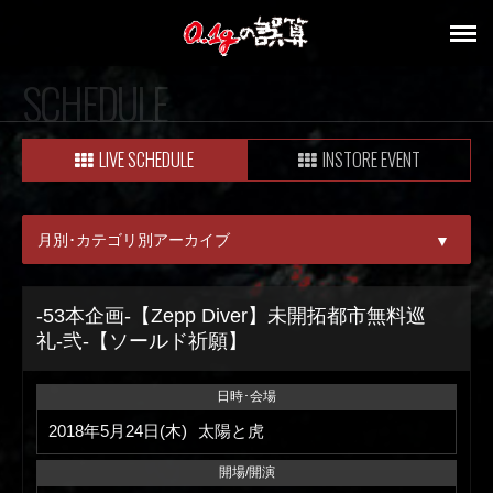
SCHEDULE
LIVE SCHEDULE
INSTORE EVENT
月別･カテゴリ別アーカイブ
▼
ALL
-53本企画-【Zepp Diver】未開拓都市無料巡
礼-弐-【ソールド祈願】
08月
09月
日時･会場
2018年5月24日(木)
太陽と虎
開場/開演