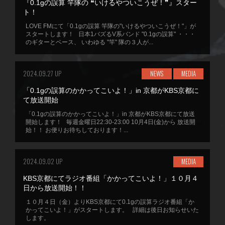
『0.1gの誤算 竿隊の ❝いけるやついこうぜ！❞』スター
ト！
LOVE FMにて「0.1gの誤算 竿隊の"いけるやついこうぜ！"」が
スタートします！ 日本1バズるV系バンド "0.1gの誤算" ・・・
のギターとベース、 いわゆる "竿" 隊の３人が...
2024.09.27 UP
NEWS
MEDIA
「0.1gの誤算のかかってこいよ！」in 京都がKBS京都に
て放送開始
「0.1gの誤算のかかってこいよ！」in 京都がKBS京都にて放送
開始します！ 毎週金曜日22:30-23:00 10月4日(金)から 放送開
始！！ お便りお待ちしております！...
2024.09.02 UP
MEDIA
KBS京都にてラジオ番組「かかってこいよ！」１０月４
日から放送開始！！
１０月４日（金）よりKBS京都にて0.1gの誤算ラジオ番組「か
かってこいよ！」がスタートします。 詳細は後日お知らせいた
します。